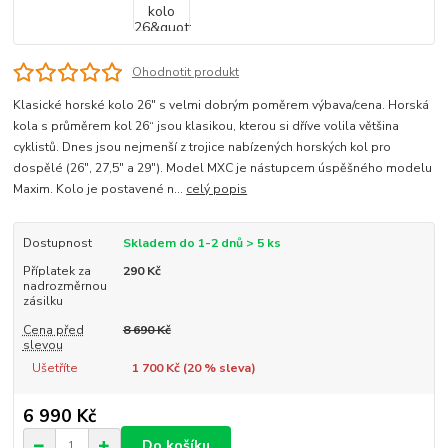
Ohodnotit produkt
Klasické horské kolo 26" s velmi dobrým poměrem výbava/cena. Horská
kola s průměrem kol 26“ jsou klasikou, kterou si dříve volila většina
cyklistů. Dnes jsou nejmenší z trojice nabízených horských kol pro
dospělé (26", 27,5" a 29"). Model MXC je nástupcem úspěšného modelu
Maxim. Kolo je postavené n...
celý popis
Dostupnost
Skladem do 1-2 dnů > 5 ks
Příplatek za
290 Kč
nadrozměrnou
zásilku
Cena před
8 690 Kč
slevou
Ušetříte
1 700 Kč (
20
% sleva)
6 990 Kč
Do košíku