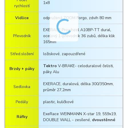
1x8
rychlostí
Vidlice
odpružená ZOOM Forgo, zdvih 80 mm
EXERACE Prowheel A10BP-TT dural,
Převodník
ocelový 1-převodník 36 zubů, délka klik
165mm
Střed.složení
ložiskové, zapouzdřené
Tektro
V-BRAKE- celoduralové čelisti,
Brzdy + páky
páky Alu
EXERACE, duralová, délka 300/350mm,
Sedlovka
průměr 27,2mm
Pedály
plastic, kuličkové
ExeRace WEINMANN X-star 19, 559x19,
Ráfky
DOUBLE WALL - zesílené,
dvoustěnné