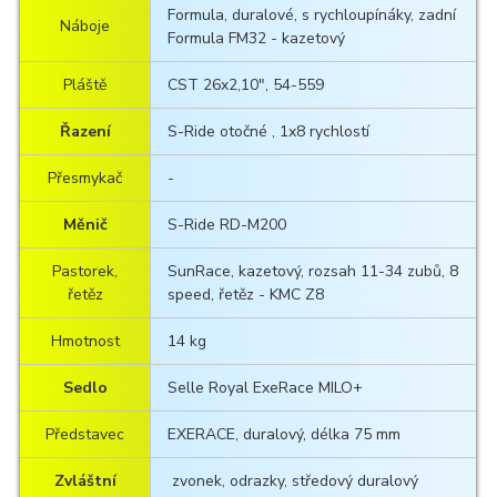
Formula, duralové, s rychloupínáky, zadní
Náboje
Formula FM32 - kazetový
Pláště
CST 26x2,10", 54-559
Řazení
S-Ride otočné , 1x8 rychlostí
Přesmykač
-
Měnič
S-Ride RD-M200
Pastorek,
SunRace, kazetový, rozsah 11-34 zubů, 8
řetěz
speed, řetěz - KMC Z8
Hmotnost
14 kg
Sedlo
Selle Royal ExeRace MILO+
Představec
EXERACE, duralový, délka 75 mm
Zvláštní
zvonek, odrazky, středový duralový