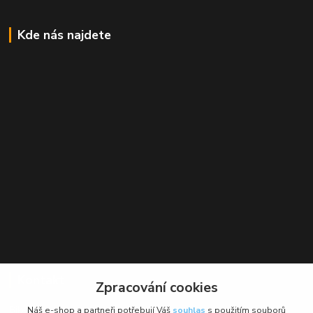
Kde nás najdete
Kontakt
Zpracování cookies
BikeForce.cz
Náš e-shop a partneři potřebují Váš
souhlas
s použitím souborů