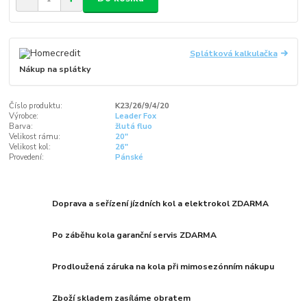
Splátková kalkulačka
Nákup na splátky
Číslo produktu:
K23/26/9/4/20
Výrobce:
Leader Fox
Barva:
žlutá fluo
Velikost rámu:
20"
Velikost kol:
26"
Provedení:
Pánské
Doprava a seřízení jízdních kol a elektrokol ZDARMA
Po záběhu kola garanční servis ZDARMA
Prodloužená záruka na kola při mimosezónním nákupu
Zboží skladem zasíláme obratem