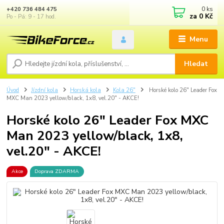
0
ks
+420 736 484 475
za
0 Kč
Po - Pá: 9 - 17 hod.
Menu
Hledat
Úvod
Jízdní kola
Horská kola
Kola 26"
Horské kolo 26" Leader Fox
MXC Man 2023 yellow/black, 1x8, vel.20" - AKCE!
Horské kolo 26" Leader Fox MXC
Man 2023 yellow/black, 1x8,
vel.20" - AKCE!
Akce
Doprava ZDARMA