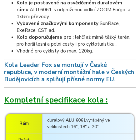
Kolo je postavené na osvědčeném duralovém
rámu
ALU 6061, s odpruženou vidlicí ZOOM Forgo a
1x8mi převody.
Vybavené značkovými komponenty
SunRace,
ExeRace, CST ad.
Kolo doporučujeme pro
: lehčí až mírně těžký terén,
pro horší lesní a polní cesty i pro cykloturistiku .
Vhodné pro cyklisty do max. 120kg.
K
ola Leader Fox se montují v České
republice, v moderní montážní hale v Českých
Budějovicích a splňují přísné normy EU
.
Kompletní specifikace kola :
duralový
ALU 6061
,vyráběný ve
Rám
velikostech 16", 18" a 20".
Počet