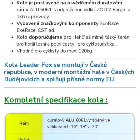
Kolo je postavené na osvědčeném duralovém
rámu
ALU 6061, s odpruženou vidlicí ZOOM Forgo a
1x8mi převody.
Vybavené značkovými komponenty
SunRace,
ExeRace, CST ad.
Kolo doporučujeme pro
: lehčí až mírně těžký terén,
pro horší lesní a polní cesty i pro cykloturistiku .
Vhodné pro cyklisty do max. 120kg.
K
ola Leader Fox se montují v České
republice, v moderní montážní hale v Českých
Budějovicích a splňují přísné normy EU
.
Kompletní specifikace kola :
duralový
ALU 6061
,vyráběný ve
Rám
velikostech 16", 18" a 20".
Počet