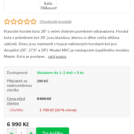
Ohodnotit produkt
Klasické horské kolo 26" s velmi dobrým poměrem výbava/cena. Horská
kola s průměrem kol 26“ jsou klasikou, kterou si dříve volila většina
cyklistů. Dnes jsou nejmenší z trojice nabízených horských kol pro
dospělé (26", 27,5" a 29"). Model MXC je nástupcem úspěšného modelu
Maxim. Kolo je postave...
celý popis
Dostupnost
Skladem do 1-2 dnů > 5 ks
Příplatek za
290 Kč
nadrozměrnou
zásilku
Cena před
8 690 Kč
slevou
Ušetříte
1 700 Kč (
20
% sleva)
6 990 Kč
Do košíku