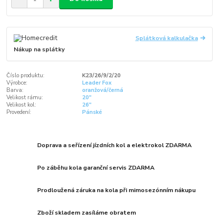
Splátková kalkulačka
Nákup na splátky
Číslo produktu:
K23/26/9/2/20
Výrobce:
Leader Fox
Barva:
oranžová/černá
Velikost rámu:
20"
Velikost kol:
26"
Provedení:
Pánské
Doprava a seřízení jízdních kol a elektrokol ZDARMA
Po záběhu kola garanční servis ZDARMA
Prodloužená záruka na kola při mimosezónním nákupu
Zboží skladem zasíláme obratem