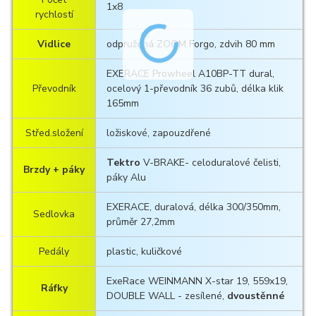
1x8
rychlostí
Vidlice
odpružená ZOOM Forgo, zdvih 80 mm
EXERACE Prowheel A10BP-TT dural,
Převodník
ocelový 1-převodník 36 zubů, délka klik
165mm
Střed.složení
ložiskové, zapouzdřené
Tektro
V-BRAKE- celoduralové čelisti,
Brzdy + páky
páky Alu
EXERACE, duralová, délka 300/350mm,
Sedlovka
průměr 27,2mm
Pedály
plastic, kuličkové
ExeRace WEINMANN X-star 19, 559x19,
Ráfky
DOUBLE WALL - zesílené,
dvoustěnné