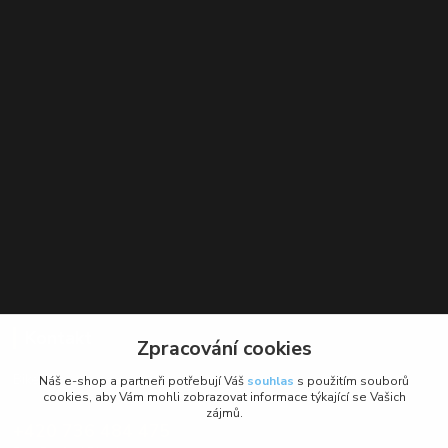
Kontakt
Zpracování cookies
BikeForce.cz
Náš e-shop a partneři potřebují Váš
souhlas
s použitím souborů
cookies, aby Vám mohli zobrazovat informace týkající se Vašich
zájmů.
+420 736 484 475