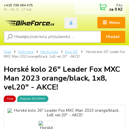
0
ks
+420 736 484 475
za
0 Kč
Po - Pá: 9 - 17 hod.
Menu
Hledat
Úvod
Jízdní kola
Horská kola
Kola 26"
Horské kolo 26" Leader Fox
MXC Man 2023 orange/black, 1x8, vel.20" - AKCE!
Horské kolo 26" Leader Fox MXC
Man 2023 orange/black, 1x8,
vel.20" - AKCE!
Akce
Doprava ZDARMA