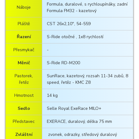
Formula, duralové, s rychloupínáky, zadní
Náboje
Formula FM32 - kazetový
Pláště
CST 26x2,10", 54-559
Řazení
S-Ride otočné , 1x8 rychlostí
Přesmykač
-
Měnič
S-Ride RD-M200
Pastorek,
SunRace, kazetový, rozsah 11-34 zubů, 8
řetěz
speed, řetěz - KMC Z8
Hmotnost
14 kg
Sedlo
Selle Royal ExeRace MILO+
Představec
EXERACE, duralový, délka 75 mm
Zvláštní
zvonek, odrazky, středový duralový