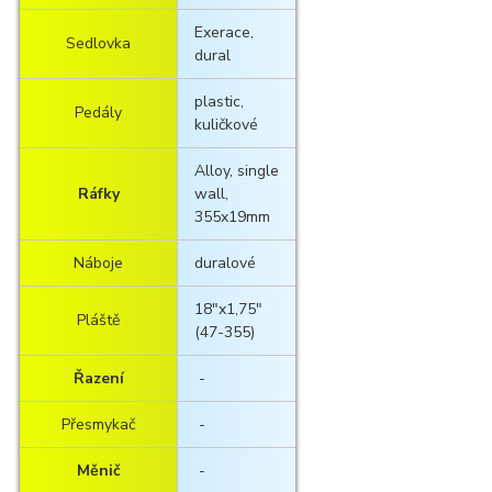
Exerace,
Sedlovka
dural
plastic,
Pedály
kuličkové
Alloy, single
Ráfky
wall,
355x19mm
Náboje
duralové
18"x1,75"
Pláště
(47-355)
Řazení
-
Přesmykač
-
Měnič
-