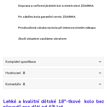
Doprava a seřízení jízdních kol a elektrokol ZDARMA
Po záběhu kola garanční servis ZDARMA
Prodloužená záruka na kola při mimosezónním nákupu
Zboží skladem zasíláme obratem
Kompletní specifikace
Hodnocení
0
Komentáře
0
Lehké a kvalitní dětské 18"-tkové kolo bez
převodů pro děti od 4/5 let.