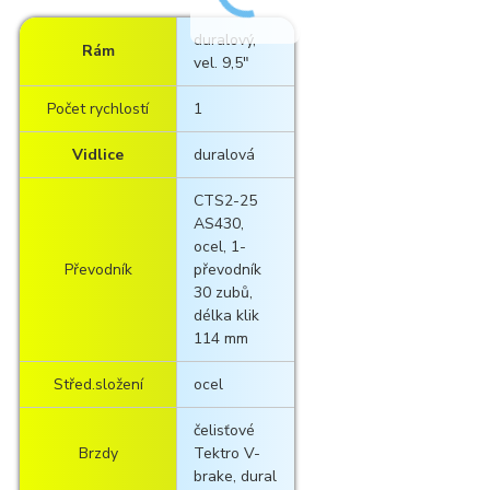
duralový,
Rám
vel. 9,5"
Počet rychlostí
1
Vidlice
duralová
CTS2-25
AS430,
ocel, 1-
Převodník
převodník
30 zubů,
délka klik
114 mm
Střed.složení
ocel
čelisťové
Brzdy
Tektro V-
brake, dural