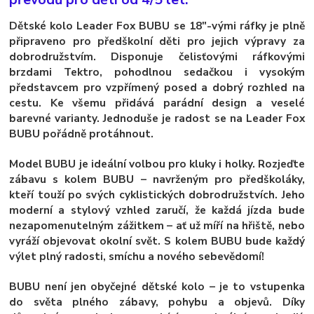
Dětské kolo Leader Fox BUBU se 18"-vými ráfky je plně
připraveno pro předškolní děti pro jejich výpravy za
dobrodružstvím. Disponuje čelisťovými ráfkovými
brzdami Tektro, pohodlnou sedačkou i vysokým
představcem pro vzpřímený posed a dobrý rozhled na
cestu. Ke všemu přidává parádní design a veselé
barevné varianty. Jednoduše je radost se na Leader Fox
BUBU pořádně protáhnout.
Model BUBU je ideální volbou pro kluky i holky. Rozjeďte
zábavu s kolem BUBU – navrženým pro předškoláky,
kteří touží po svých cyklistických dobrodružstvích. Jeho
moderní a stylový vzhled zaručí, že každá jízda bude
nezapomenutelným zážitkem – ať už míří na hřiště, nebo
vyráží objevovat okolní svět. S kolem BUBU bude každý
výlet plný radosti, smíchu a nového sebevědomí!
BUBU není jen obyčejné dětské kolo – je to vstupenka
do světa plného zábavy, pohybu a objevů. Díky