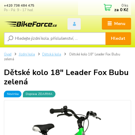
0
ks
+420 736 484 475
za
0 Kč
Po - Pá: 9 - 17 hod.
Menu
Hledat
Úvod
Jízdní kola
Dětská kola
Dětské kolo 18" Leader Fox Bubu
zelená
Dětské kolo 18" Leader Fox Bubu
zelená
Novinka
Doprava ZDARMA