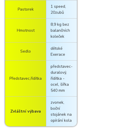
1 speed,
Pastorek
20zubů
8,9 kg bez
Hmotnost
balančních
koleček
dětské
Sedlo
Exerace
představec-
duralový,
Představec,řídítka
řídítka -
ocel, šířka
540 mm
zvonek,
boční
Zvláštní výbava
stojánek na
opírání kola