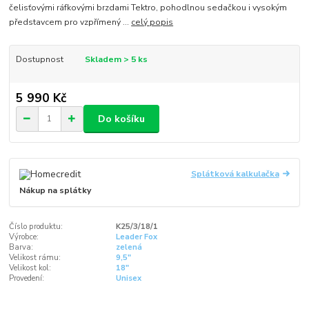
čelisťovými ráfkovými brzdami Tektro, pohodlnou sedačkou i vysokým
představcem pro vzpřímený ...
celý popis
Dostupnost
Skladem > 5 ks
5 990 Kč
Do košíku
Splátková kalkulačka
Nákup na splátky
Číslo produktu:
K25/3/18/1
Výrobce:
Leader Fox
Barva:
zelená
Velikost rámu:
9,5"
Velikost kol:
18"
Provedení:
Unisex