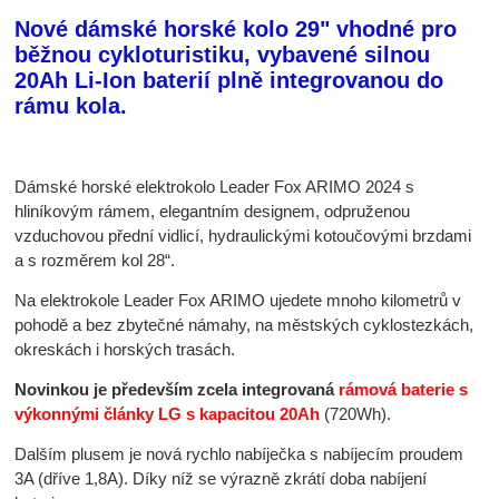
Nové dámské horské kolo 29" vhodné pro
běžnou cykloturistiku, vybavené silnou
20Ah Li-Ion baterií plně integrovanou do
rámu kola.
Dámské horské elektrokolo Leader Fox ARIMO 2024 s
hliníkovým rámem, elegantním designem, odpruženou
vzduchovou přední vidlicí, hydraulickými kotoučovými brzdami
a s rozměrem kol 28“.
Na elektrokole Leader Fox ARIMO ujedete mnoho kilometrů v
pohodě a bez zbytečné námahy, na městských cyklostezkách,
okreskách i horských trasách.
Novinkou je především zcela integrovaná
rámová baterie s
výkonnými články LG s kapacitou 20Ah
(720Wh).
Dalším plusem je nová rychlo nabíječka s nabíjecím proudem
3A (dříve 1,8A). Díky níž se výrazně zkrátí doba nabíjení