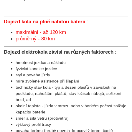
Dojezd kola na plně nabitou baterii :
maximální - až 120 km
průměrný - 80 km
Dojezd elektrokola závisí na různých faktorech :
hmotnost jezdce a nákladu
fyzická kondice jezdce
styl a povaha jízdy
míra zvolené asistence při šlapání
technický stav kola - typ a dezén plášťů v závislosti na
podkladu, nahuštění plášťů, stav ložisek nábojů, seřízení
brzd, ad.
okolní teplota - jízda v mrazu nebo v horkém počasí snižuje
kapacitu baterie
směr a síla větru (protivětru)
výškový profil trasy
povaha terénu (hrubý povrch, kopcovitý terén, časté