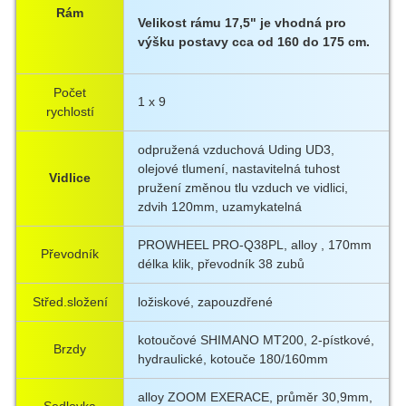
Rám
Velikost rámu 17,5" je vhodná pro
výšku postavy cca od 160 do 175 cm.
Počet
1 x 9
rychlostí
odpružená vzduchová Uding UD3,
olejové tlumení, nastavitelná tuhost
Vidlice
pružení změnou tlu vzduch ve vidlici,
zdvih 120mm, uzamykatelná
PROWHEEL PRO-Q38PL, alloy , 170mm
Převodník
délka klik, převodník 38 zubů
Střed.složení
ložiskové, zapouzdřené
kotoučové SHIMANO MT200, 2-pístkové,
Brzdy
hydraulické, kotouče 180/160mm
alloy ZOOM EXERACE, průměr 30,9mm,
Sedlovka