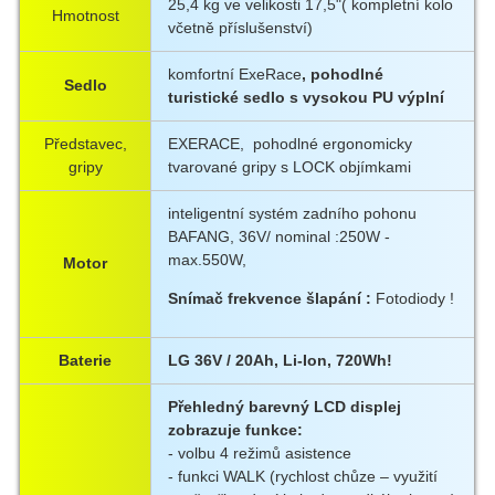
25,4 kg ve velikosti 17,5"( kompletní kolo
Hmotnost
včetně příslušenství)
komfortní ExeRace
, pohodlné
Sedlo
turistické sedlo s vysokou PU výplní
Představec,
EXERACE, pohodlné ergonomicky
gripy
tvarované gripy s LOCK objímkami
inteligentní systém zadního pohonu
BAFANG, 36V/ nominal :250W -
max.550W,
Motor
Snímač frekvence šlapání :
Fotodiody !
Baterie
LG 36V / 20Ah, Li-Ion, 720Wh!
Přehledný barevný LCD displej
zobrazuje funkce:
- volbu 4 režimů asistence
- funkci WALK (rychlost chůze – využití