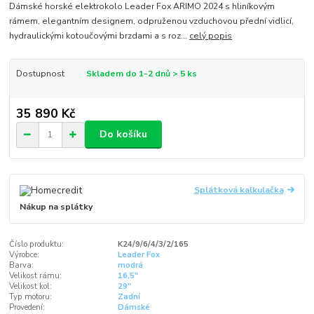
Dámské horské elektrokolo Leader Fox ARIMO 2024 s hliníkovým
rámem, elegantním designem, odpruženou vzduchovou přední vidlicí,
hydraulickými kotoučovými brzdami a s roz...
celý popis
Dostupnost
Skladem do 1-2 dnů > 5 ks
35 890 Kč
Do košíku
Splátková kalkulačka
Nákup na splátky
Číslo produktu:
K24/9/6/4/3/2/165
Výrobce:
Leader Fox
Barva:
modrá
Velikost rámu:
16,5"
Velikost kol:
29"
Typ motoru:
Zadní
Provedení:
Dámské