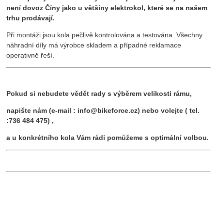
není dovoz Číny jako u většiny elektrokol, které se na našem
trhu prodávají.
Při montáži jsou kola pečlivě kontrolována a testována. Všechny
náhradní díly má výrobce skladem a případné reklamace
operativně řeší.
Pokud si nebudete vědět rady s výběrem velikosti rámu,
napište nám (e-mail : info@bikeforce.cz) nebo volejte ( tel.
:736 484 475) ,
a u konkrétního kola Vám rádi pomůžeme s optimální volbou.