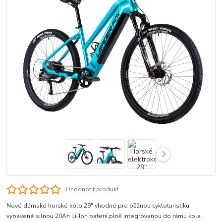
Ohodnotit produkt
Nové dámské horské kolo 29" vhodné pro běžnou cykloturistiku,
vybavené silnou 20Ah Li-Ion baterií plně integrovanou do rámu kola.