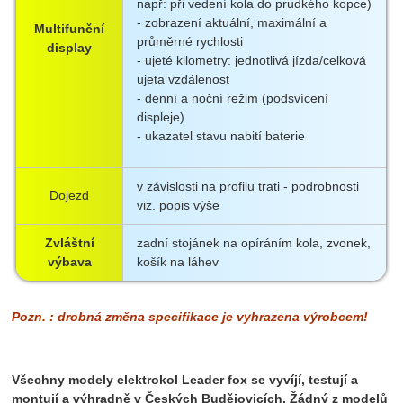
např: při vedení kola do prudkého kopce)
- zobrazení aktuální, maximální a
Multifunční
průměrné rychlosti
display
- ujeté kilometry: jednotlivá jízda/celková
ujeta vzdálenost
- denní a noční režim (podsvícení
displeje)
- ukazatel stavu nabití baterie
v závislosti na profilu trati - podrobnosti
Dojezd
viz. popis výše
Zvláštní
zadní stojánek na opíráním kola, zvonek,
výbava
košík na láhev
Pozn. : drobná změna specifikace je vyhrazena výrobcem!
Všechny modely elektrokol Leader fox se vyvíjí, testují a
montují a výhradně v Českých Budějovicích. Žádný z modelů