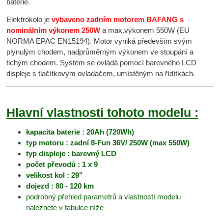
baterie.
Elektrokolo je
vybaveno zadním motorem BAFANG s
nominálním výkonem 250W
a max.výkonem 550W (EU
NORMA EPAC EN15194). Motor vyniká především svým
plynulým chodem, nadprůměrným výkonem ve stoupání a
tichým chodem. Systém se ovládá pomocí barevného LCD
displeje s tlačítkovým ovladačem, umístěným na řídítkách.
Hlavní vlastnosti tohoto modelu :
kapacita baterie : 20Ah (720Wh)
typ motoru : zadní 8-Fun 36V/ 250W (max 550W)
typ displeje : barevný LCD
počet převodů : 1 x 9
velikost kol : 29"
dojezd : 80 - 120 km
podrobný přehled parametrů a vlastností modelu
naleznete v tabulce níže