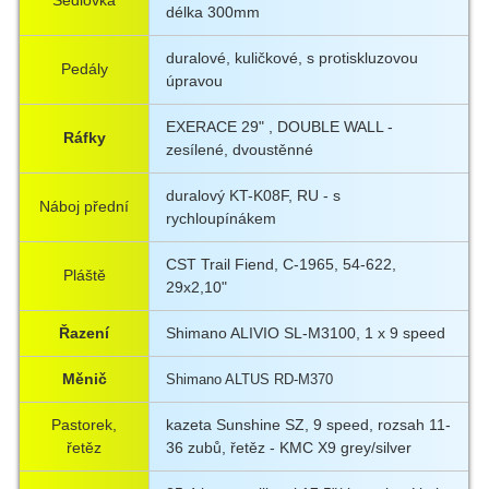
délka 300mm
duralové, kuličkové, s protiskluzovou
Pedály
úpravou
EXERACE 29" , DOUBLE WALL -
Ráfky
zesílené, dvoustěnné
duralový KT-K08F, RU - s
Náboj přední
rychloupínákem
CST Trail Fiend, C-1965, 54-622,
Pláště
29x2,10"
Řazení
Shimano ALIVIO SL-M3100, 1 x 9 speed
Měnič
Shimano ALTUS RD-M370
Pastorek,
kazeta Sunshine SZ, 9 speed, rozsah 11-
řetěz
36 zubů, řetěz - KMC X9 grey/silver