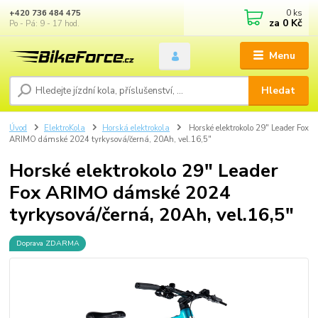
0
ks
+420 736 484 475
za
0 Kč
Po - Pá: 9 - 17 hod.
Menu
Hledat
Úvod
ElektroKola
Horská elektrokola
Horské elektrokolo 29" Leader Fox
ARIMO dámské 2024 tyrkysová/černá, 20Ah, vel.16,5"
Horské elektrokolo 29" Leader
Fox ARIMO dámské 2024
tyrkysová/černá, 20Ah, vel.16,5"
Doprava ZDARMA