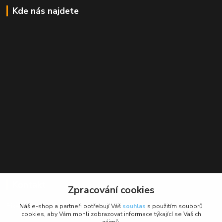
Kde nás najdete
Kontakt
Zpracování cookies
BikeForce.cz
Náš e-shop a partneři potřebují Váš
souhlas
s použitím souborů
cookies, aby Vám mohli zobrazovat informace týkající se Vašich