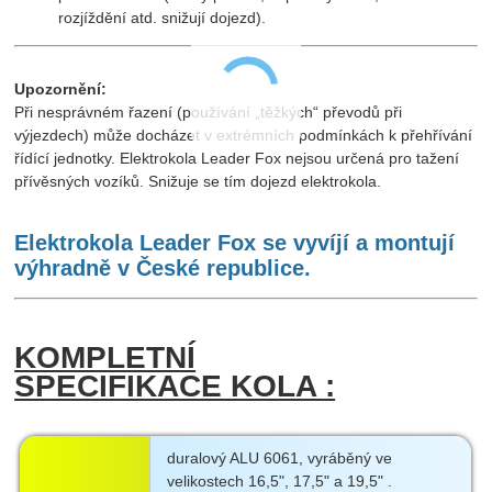
rozjíždění atd. snižují dojezd).
Upozornění:
Při nesprávném řazení (používání „těžkých“ převodů při
výjezdech) může docházet v extrémních podmínkách k přehřívání
řídící jednotky. Elektrokola Leader Fox nejsou určená pro tažení
přívěsných vozíků. Snižuje se tím dojezd elektrokola.
Elektrokola Leader Fox se vyvíjí a montují
výhradně v České republice.
KOMPLETNÍ
SPECIFIKACE KOLA :
duralový ALU 6061, vyráběný ve
velikostech 16,5", 17,5" a 19,5" .