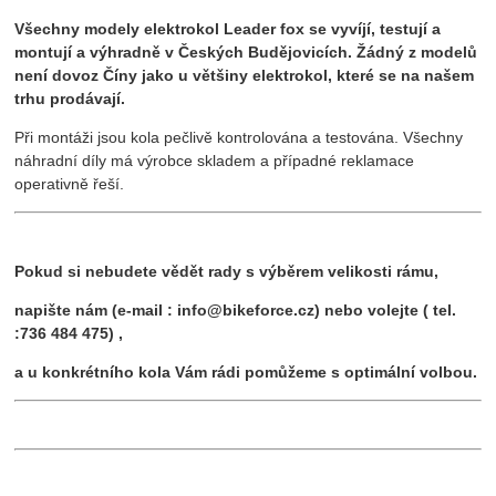
Všechny modely elektrokol Leader fox se vyvíjí, testují a
montují a výhradně v Českých Budějovicích. Žádný z modelů
není dovoz Číny jako u většiny elektrokol, které se na našem
trhu prodávají.
Při montáži jsou kola pečlivě kontrolována a testována. Všechny
náhradní díly má výrobce skladem a případné reklamace
operativně řeší.
Pokud si nebudete vědět rady s výběrem velikosti rámu,
napište nám (e-mail : info@bikeforce.cz) nebo volejte ( tel.
:736 484 475) ,
a u konkrétního kola Vám rádi pomůžeme s optimální volbou.