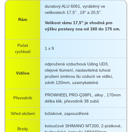
duralový ALU 6061, vyráběný ve
velikostech 17,5" , 19" a 20,5".
Rám
Velikost rámu 17,5" je vhodná pro
výšku postavy cca od 160 do 175 cm.
Počet
1 x 9
rychlostí
odpružená vzduchová Uding UD3,
olejové tlumení, nastavitelná tuhost
Vidlice
pružení změnou tlu vzduch ve vidlici,
zdvih 120mm, uzamykatelná
PROWHEEL PRO-Q38PL, alloy , 170mm
Převodník
délka klik, převodník 38 zubů
Střed.složení
ložiskové, zapouzdřené
kotoučové SHIMANO MT200, 2-pístkové,
Brzdy
hydraulické, kotouče 180/160mm