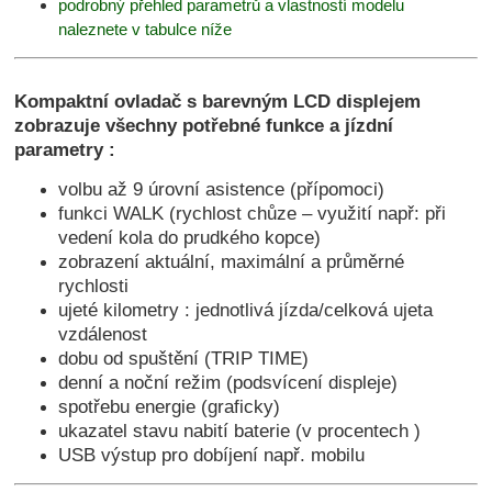
podrobný přehled parametrů a vlastností modelu
naleznete v tabulce níže
Kompaktní ovladač s barevným LCD displejem
zobrazuje všechny potřebné funkce a jízdní
parametry :
volbu až 9 úrovní asistence (přípomoci)
funkci WALK (rychlost chůze – využití např: při
vedení kola do prudkého kopce)
zobrazení aktuální, maximální a průměrné
rychlosti
ujeté kilometry : jednotlivá jízda/celková ujeta
vzdálenost
dobu od spuštění (TRIP TIME)
denní a noční režim (podsvícení displeje)
spotřebu energie (graficky)
ukazatel stavu nabití baterie (v procentech )
USB výstup pro dobíjení např. mobilu