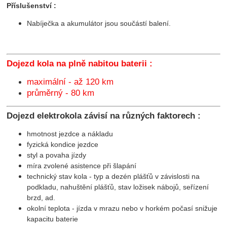
Příslušenství :
Nabíječka a akumulátor jsou součástí balení.
Dojezd kola na plně nabitou baterii :
maximální - až 120 km
průměrný - 80 km
Dojezd elektrokola závisí na různých faktorech :
hmotnost jezdce a nákladu
fyzická kondice jezdce
styl a povaha jízdy
míra zvolené asistence při šlapání
technický stav kola - typ a dezén plášťů v závislosti na
podkladu, nahuštění plášťů, stav ložisek nábojů, seřízení
brzd, ad.
okolní teplota - jízda v mrazu nebo v horkém počasí snižuje
kapacitu baterie