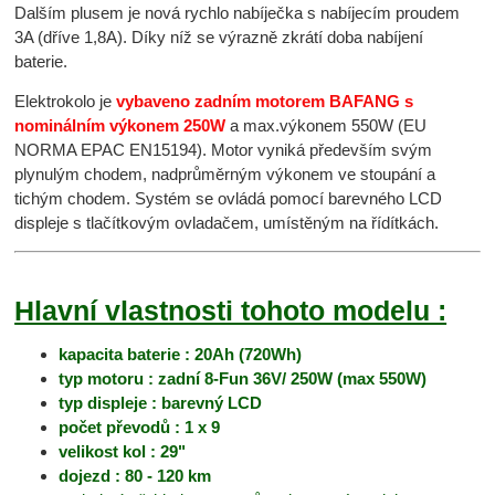
Dalším plusem je nová rychlo nabíječka s nabíjecím proudem
3A (dříve 1,8A). Díky níž se výrazně zkrátí doba nabíjení
baterie.
Elektrokolo je
vybaveno zadním motorem BAFANG s
nominálním výkonem 250W
a max.výkonem 550W (EU
NORMA EPAC EN15194). Motor vyniká především svým
plynulým chodem, nadprůměrným výkonem ve stoupání a
tichým chodem. Systém se ovládá pomocí barevného LCD
displeje s tlačítkovým ovladačem, umístěným na řídítkách.
Hlavní vlastnosti tohoto modelu :
kapacita baterie : 20Ah (720Wh)
typ motoru : zadní 8-Fun 36V/ 250W (max 550W)
typ displeje : barevný LCD
počet převodů : 1 x 9
velikost kol : 29"
dojezd : 80 - 120 km