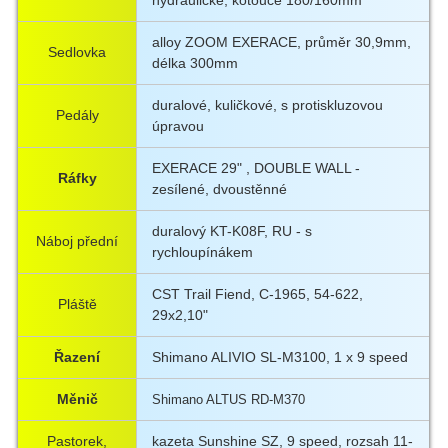
alloy ZOOM EXERACE, průměr 30,9mm,
Sedlovka
délka 300mm
duralové, kuličkové, s protiskluzovou
Pedály
úpravou
EXERACE 29" , DOUBLE WALL -
Ráfky
zesílené, dvoustěnné
duralový KT-K08F, RU - s
Náboj přední
rychloupínákem
CST Trail Fiend, C-1965, 54-622,
Pláště
29x2,10"
Řazení
Shimano ALIVIO SL-M3100, 1 x 9 speed
Měnič
Shimano ALTUS RD-M370
Pastorek,
kazeta Sunshine SZ, 9 speed, rozsah 11-