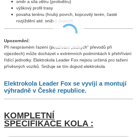
směr a síla větru (protivětru)
výškový profil trasy
povaha terénu (hrubý povrch, kopcovitý terén, časté
rozjíždění atd. snižují dojezd).
Upozornění:
Při nesprávném řazení (používání „těžkých“ převodů při
výjezdech) může docházet v extrémních podmínkách k přehřívání
řídící jednotky. Elektrokola Leader Fox nejsou určená pro tažení
přívěsných vozíků. Snižuje se tím dojezd elektrokola.
Elektrokola Leader Fox se vyvíjí a montují
výhradně v České republice.
KOMPLETNÍ
SPECIFIKACE KOLA :