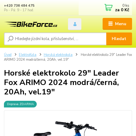
0
ks
+420 736 484 475
za
0 Kč
Po - Pá: 9 - 17 hod.
Menu
Hledat
Úvod
ElektroKola
Horská elektrokola
Horské elektrokolo 29" Leader Fox
ARIMO 2024 modrá/černá, 20Ah, vel.19"
Horské elektrokolo 29" Leader
Fox ARIMO 2024 modrá/černá,
20Ah, vel.19"
Doprava ZDARMA