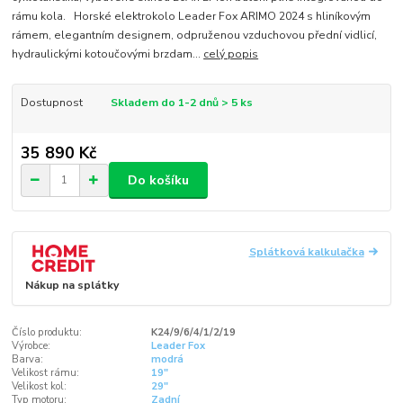
rámu kola. Horské elektrokolo Leader Fox ARIMO 2024 s hliníkovým
rámem, elegantním designem, odpruženou vzduchovou přední vidlicí,
hydraulickými kotoučovými brzdam...
celý popis
Dostupnost
Skladem do 1-2 dnů > 5 ks
35 890 Kč
Do košíku
Splátková kalkulačka
Nákup na splátky
Číslo produktu:
K24/9/6/4/1/2/19
Výrobce:
Leader Fox
Barva:
modrá
Velikost rámu:
19"
Velikost kol:
29"
Typ motoru:
Zadní