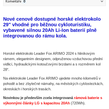
Komentáře
0
Nové cenově dostupné horské elektrokolo
29" vhodné pro běžnou cykloturistiku,
vybavené silnou 20Ah Li-Ion baterií plně
integrovanou do rámu kola.
Horské elektrokolo Leader Fox ARIMO 2024 s hliníkovým
rámem, elegantním designem, odpruženou vzduchovou přední
vidlicí, hydraulickými kotoučovými brzdami a s rozměrem kol
28“.
Na elektrokole Leader Fox ARIMO ujedete mnoho kilometrů v
pohodě a bez zbytečné námahy, na městských cyklostezkách,
okreskách i horských trasách.
Novinkou je především zcela integrovaná
rámová baterie s
výkonnými články LG s kapacitou 20Ah
(720Wh).