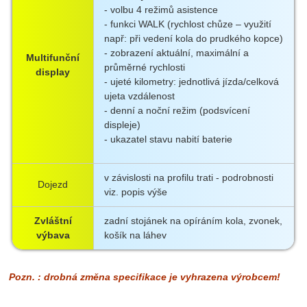
- volbu 4 režimů asistence
- funkci WALK (rychlost chůze – využití
např: při vedení kola do prudkého kopce)
- zobrazení aktuální, maximální a
Multifunční
průměrné rychlosti
display
- ujeté kilometry: jednotlivá jízda/celková
ujeta vzdálenost
- denní a noční režim (podsvícení
displeje)
- ukazatel stavu nabití baterie
v závislosti na profilu trati - podrobnosti
Dojezd
viz. popis výše
Zvláštní
zadní stojánek na opíráním kola, zvonek,
výbava
košík na láhev
Pozn. : drobná změna specifikace je vyhrazena výrobcem!