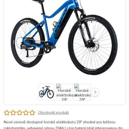
Ohodnotit produkt
Nové cenově dostupné horské elektrokolo 29" vhodné pro běžnou
cykloturistiku, vybavené silnou 20Ah Li-Ion baterií plně integrovanou do