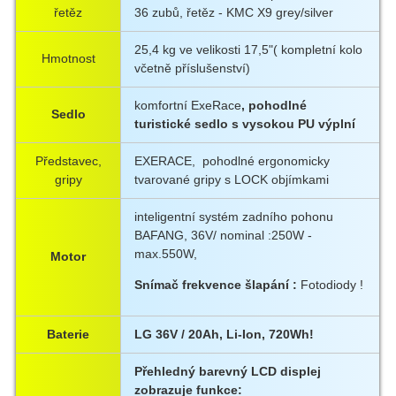
řetěz
36 zubů, řetěz - KMC X9 grey/silver
25,4 kg ve velikosti 17,5"( kompletní kolo
Hmotnost
včetně příslušenství)
komfortní ExeRace
, pohodlné
Sedlo
turistické sedlo s vysokou PU výplní
Představec,
EXERACE, pohodlné ergonomicky
gripy
tvarované gripy s LOCK objímkami
inteligentní systém zadního pohonu
BAFANG, 36V/ nominal :250W -
max.550W,
Motor
Snímač frekvence šlapání :
Fotodiody !
Baterie
LG 36V / 20Ah, Li-Ion, 720Wh!
Přehledný barevný LCD displej
zobrazuje funkce: