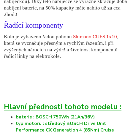
nabíječkou). Díky této nabíječce se výrazně zkracuje doba
nabíjení baterie, na 50% kapacity máte nabito už za cca
2hod.!
Řadící komponenty
Kolo je vybaveno řadou pohonu
Shimano CUES 1x10
,
která se vyznačuje přesným a rychlým řazením, i při
zvýšených nárocích na výdrž a životnost komponentů
řadící linky na elektrokole.
Hlavní přednosti tohoto modelu :
baterie : BOSCH 750Wh (21Ah/36V)
typ motoru : středový
BOSCH Drive Unit
Performance CX Generation 4 (85Nm) Cruise