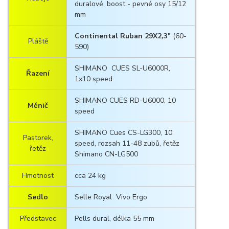
duralové, boost - pevné osy 15/12
mm
Continental Ruban 29X2,3
" (60-
Pláště
590)
SHIMANO CUES SL-U6000R,
Řazení
1x10 speed
SHIMANO CUES RD-U6000, 10
Měnič
speed
SHIMANO Cues CS-LG300, 10
Pastorek,
speed, rozsah 11-48 zubů, řetěz
řetěz
Shimano CN-LG500
Hmotnost
cca 24 kg
Sedlo
Selle Royal Vivo Ergo
Představec
Pells dural, délka 55 mm