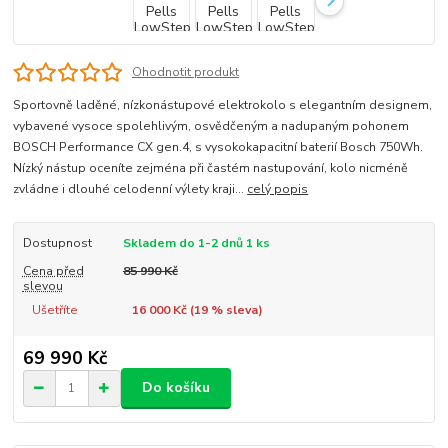
Ohodnotit produkt
Sportovně laděné, nízkonástupové elektrokolo s elegantním designem,
vybavené vysoce spolehlivým, osvědčeným a nadupaným pohonem
BOSCH Performance CX gen.4, s vysokokapacitní baterií Bosch 750Wh.
Nízký nástup oceníte zejména při častém nastupování, kolo nicméně
zvládne i dlouhé celodenní výlety kraji...
celý popis
Dostupnost
Skladem do 1-2 dnů 1 ks
Cena před
85 990 Kč
slevou
Ušetříte
16 000 Kč (
19
% sleva)
69 990 Kč
Do košíku