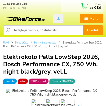
0
ks
+420 736 484 475
za
0 Kč
Po - Pá: 9 - 17 hod.
Menu
Hledat
Úvod
ElektroKola
Horská elektrokola
Elektrokolo Pells LowStep 2026,
Bosch Performance CX, 750 Wh, night black/grey, vel.L
Elektrokolo Pells LowStep 2026,
Bosch Performance CX, 750 Wh,
night black/grey, vel.L
Novinka
Akce
TOP produkt
Doprava ZDARMA