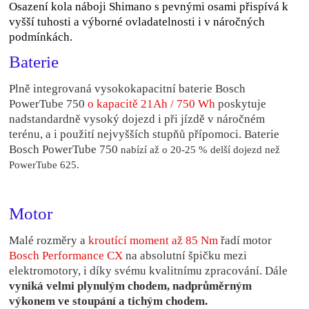
Osazení kola náboji Shimano s pevnými osami přispívá k
vyšší tuhosti a výborné ovladatelnosti i v náročných
podmínkách.
Baterie
Plně integrovaná vysokokapacitní baterie Bosch
PowerTube 750
o kapacitě 21Ah / 750 Wh
poskytuje
nadstandardně vysoký dojezd i při jízdě v náročném
terénu, a i použití nejvyšších stupňů přípomoci. Baterie
Bosch PowerTube 750
nabízí až o 20-25 % delší dojezd než
PowerTube 625.
Motor
Malé rozměry a
kroutící moment až 85 Nm
řadí motor
Bosch Performance CX
na absolutní špičku mezi
elektromotory, i
díky svému kvalitnímu zpracování. Dále
vyniká velmi plynulým chodem, nadprůměrným
výkonem ve stoupání a tichým chodem.