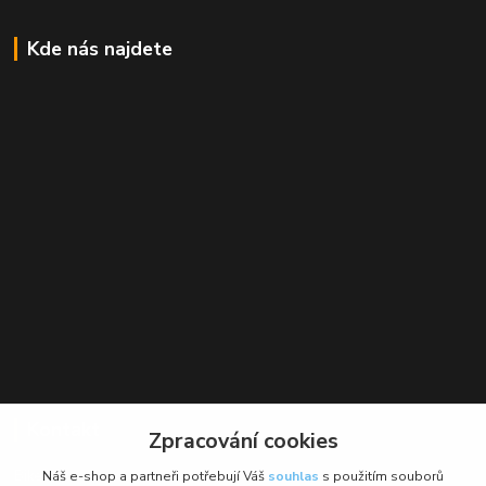
Kde nás najdete
Kontakt
Zpracování cookies
BikeForce.cz
Náš e-shop a partneři potřebují Váš
souhlas
s použitím souborů