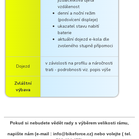
jízda/celková ujeta
vzdálenost
denní a noční režim
(podsvícení displeje)
ukazatel stavu nabití
baterie
aktuální dojezd e-kola dle
zvoleného stupně přípomoci
v závislosti na profilu a náročnosti
Dojezd
trati - podrobnosti viz. popis výše
Zvláštní
výbava
Pokud si nebudete vědět rady s výběrem velikosti rámu,
napište nám (e-mail : info@bikeforce.cz) nebo volejte ( tel.