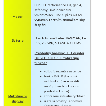
BOSCH Performance CX, gen.4,
středový, 36V, nominální
výkon:250W - MAX: přes 600W,
Motor
vybaven torzním snímačem síly
šlapán
í
Bosch PowerTube 36V/21Ah, Li-
Baterie
ion, 750Wh,
STANDART BMS
Přehledný barevný LCD displej
BOSCH KIOX 300 zobrazuje
funkce :
volbu 5 režimů asistence
funkci WALK (kolo má
rychlost chůze – využití
např: při vedení kola do
prudkého kopce)
Multifunční
zobrazení aktuální rychlosti
display
ujeté kilometry: jednotlivá