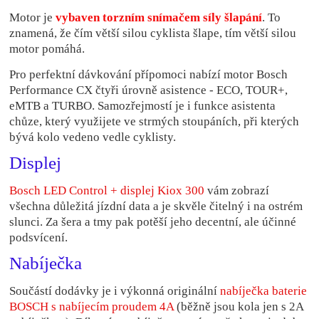
Motor je
vybaven torzním snímačem síly šlapání
. To
znamená, že čím větší silou cyklista šlape, tím větší silou
motor pomáhá.
Pro perfektní dávkování přípomoci nabízí motor Bosch
Performance CX čtyři úrovně asistence - ECO, TOUR+,
eMTB a TURBO. Samozřejmostí je i funkce asistenta
chůze, který využijete ve strmých stoupáních, při kterých
bývá kolo vedeno vedle cyklisty.
Displej
Bosch LED Control + displej Kiox 300
vám zobrazí
všechna důležitá jízdní data a je skvěle čitelný i na ostrém
slunci. Za šera a tmy pak potěší jeho decentní, ale účinné
podsvícení.
Nabíječka
Součástí dodávky je i výkonná originální
nabíječka baterie
BOSCH s nabíjecím proudem 4A
(běžně jsou kola jen s 2A