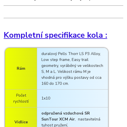
Kompletní specifikace kola :
duralový Pells Thorr LS P3 Alloy,
Low step frame, Easy trail
geometry, vyráběný ve velikostech
Rám
S, M a L. Velikost rámu M je
vhodná pro výšku postavy od cca
160 do 170 cm.
Počet
1x10
rychlostí
odpružená vzduchová SR
SunTour XCM Air
, nastavitelná
Vidlice
tuhost pružení,