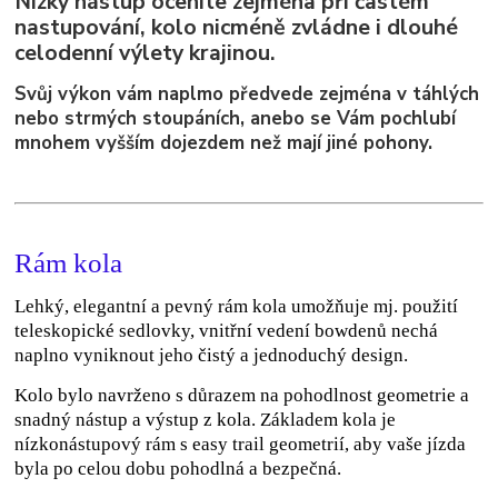
Nízký nástup oceníte zejména při častém
nastupování, kolo nicméně zvládne i dlouhé
celodenní výlety krajinou.
Svůj výkon vám naplmo předvede zejména v táhlých
nebo strmých stoupáních, anebo se Vám pochlubí
mnohem vyšším dojezdem než mají jiné pohony.
Rám kola
Lehký, elegantní a pevný rám kola umožňuje mj. použití
teleskopické sedlovky, vnitřní vedení bowdenů nechá
naplno vyniknout jeho čistý a jednoduchý design.
Kolo bylo navrženo s důrazem na pohodlnost geometrie a
snadný nástup a výstup z kola. Základem kola je
nízkonástupový rám s easy trail geometrií, aby vaše jízda
byla po celou dobu pohodlná a bezpečná.