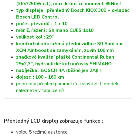
(36V/250Watt), max. kroutící moment 85Nm !
typ displeje : přehledný Bosch KIOX 300 + ovladač
Bosch LED Control
počet převodů : 1 x 10
měnič, řazení : Shimano CUES 1x10
velikost kol : 29"
komfortní odpružená přední vidlice SR Suntour
XCM Air boost se zamykáním, zdvih 100mm
značkové kvalitní pláště Continental Ruban
29x2,3", hydraulické kotoučovky SHIMANO
nabíječka : BOSCH 4A (běžně jen 2A)!!!
dojezd : 100 - 160 km
podrobný přehled parametrů a vlastností modelu
naleznete v tabulce níž
Přehledný LCD displej zobrazuje funkce :
volbu 5 režimů asistence