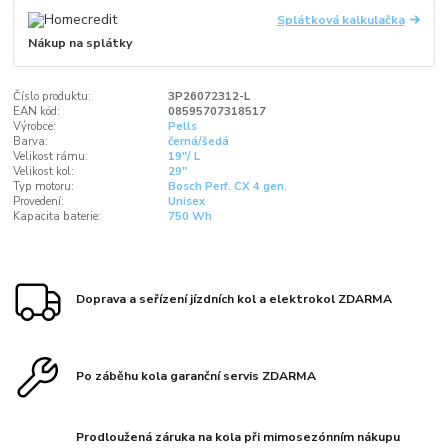
Splátková kalkulačka
Nákup na splátky
Číslo produktu:
3P26072312-L
EAN kód:
08595707318517
Výrobce:
Pells
Barva:
černá/šedá
Velikost rámu:
19"/ L
Velikost kol:
29"
Typ motoru:
Bosch Perf. CX 4 gen.
Provedení:
Unisex
Kapacita baterie:
750 Wh
Doprava a seřízení jízdních kol a elektrokol ZDARMA
Po záběhu kola garanční servis ZDARMA
Prodloužená záruka na kola při mimosezónním nákupu