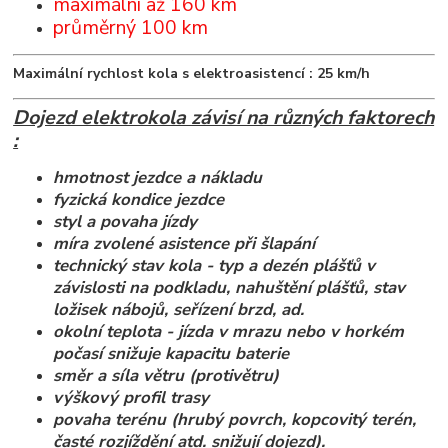
maximální až 160 km
průměrný 100 km
Maximální rychlost kola s elektroasistencí : 25 km/h
Dojezd elektrokola závisí na různých faktorech
:
hmotnost jezdce a nákladu
fyzická kondice jezdce
styl a povaha jízdy
míra zvolené asistence při šlapání
technický stav kola - typ a dezén plášťů v
závislosti na podkladu, nahuštění plášťů, stav
ložisek nábojů, seřízení brzd, ad.
okolní teplota - jízda v mrazu nebo v horkém
počasí snižuje kapacitu baterie
směr a síla větru (protivětru)
výškový profil trasy
povaha terénu (hrubý povrch, kopcovitý terén,
časté rozjíždění atd. snižují dojezd).