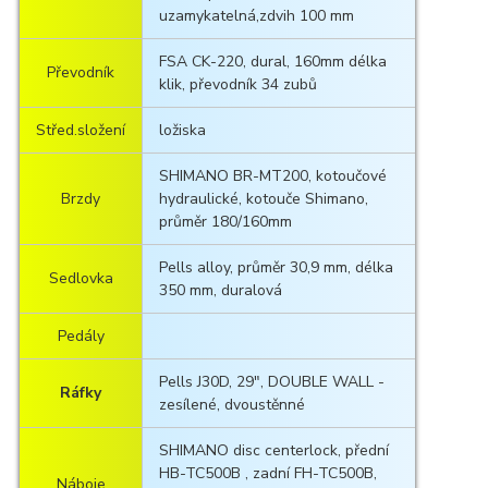
uzamykatelná,
zdvih 100 mm
FSA CK-220, dural, 160mm délka
Převodník
klik, převodník 34 zubů
Střed.složení
ložiska
SHIMANO BR-MT200, kotoučové
Brzdy
hydraulické, kotouče Shimano,
průměr 180/160mm
Pells alloy, průměr 30,9 mm, délka
Sedlovka
350 mm, duralová
Pedály
Pells J30D, 29", DOUBLE WALL -
Ráfky
zesílené, dvoustěnné
SHIMANO disc centerlock, přední
HB-TC500B , zadní FH-TC500B,
Náboje