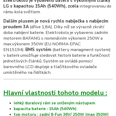
Elektrokolo je vybaveno baterií s výkonnými články
LG s kapacitou 15Ah (540Wh), zcela
integrovanou do
rámu kola světlem.
Dalším plusem je nová rychlo nabíječka s nabíjecím
proudem 3A
(dříve 1,8A). Díky níž se výrazně zkrátí
doba nabíjení baterie. Elektrokolo je vybaveno zadním
motorem BAFANG s nominálním výkonem 250W a
max.výkonem 350W (EU NORMA EPAC
EN15194).
BMS systém
(battery managment system)
v baterii umožňuje sledovat historii baterie a funkčnost
jednotlivých článků. Systém se ovládá pomocí
barevného LCD displeje a tlačítkového ovladače
umístěného na řídítkách.
Hlavní vlastnosti tohoto modelu :
lehký duralový rám se sníženým nástupem
kapacita baterie : 15Ah (540Wh)
typ motoru : zadní 8-Fun 36V/ 250W (max 350W)