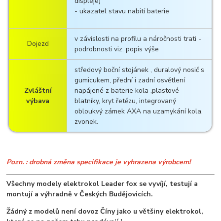
displeje)
- ukazatel stavu nabití baterie
v závislosti na profilu a náročnosti trati -
Dojezd
podrobnosti viz. popis výše
středový boční stojánek , duralový nosič s
gumicukem, přední i zadní osvětlení
Zvláštní
napájené z baterie kola ,plastové
výbava
blatníky, kryt řetězu, integrovaný
obloukvý zámek AXA na uzamykání kola,
zvonek.
Pozn. : drobná změna specifikace je vyhrazena výrobcem!
Všechny modely elektrokol Leader fox se vyvíjí, testují a
montují a výhradně v Českých Budějovicích.
Žádný z modelů není dovoz Číny jako u většiny elektrokol,