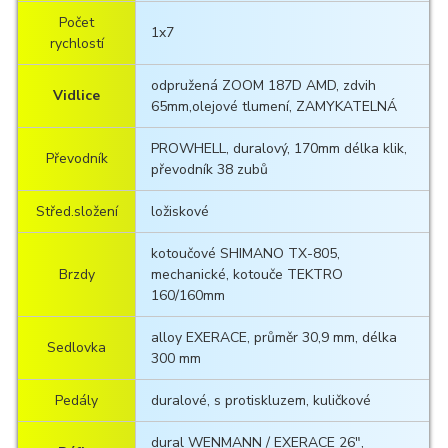
Počet
1x7
rychlostí
odpružená ZOOM 187D AMD, zdvih
Vidlice
65mm,olejové tlumení, ZAMYKATELNÁ
PROWHELL, duralový, 170mm délka klik,
Převodník
převodník 38 zubů
Střed.složení
ložiskové
kotoučové SHIMANO TX-805,
Brzdy
mechanické, kotouče TEKTRO
160/160mm
alloy EXERACE, průměr 30,9 mm, délka
Sedlovka
300 mm
Pedály
duralové, s protiskluzem, kuličkové
dural WENMANN / EXERACE 26",