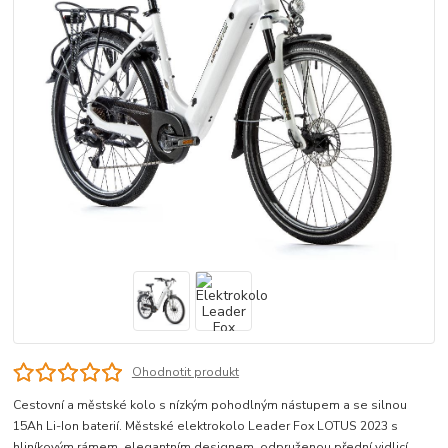
Ohodnotit produkt
Cestovní a městské kolo s nízkým pohodlným nástupem a se silnou
15Ah Li-Ion baterií. Městské elektrokolo Leader Fox LOTUS 2023 s
hliníkovým rámem, elegantním designem, odpruženou přední vidlicí,