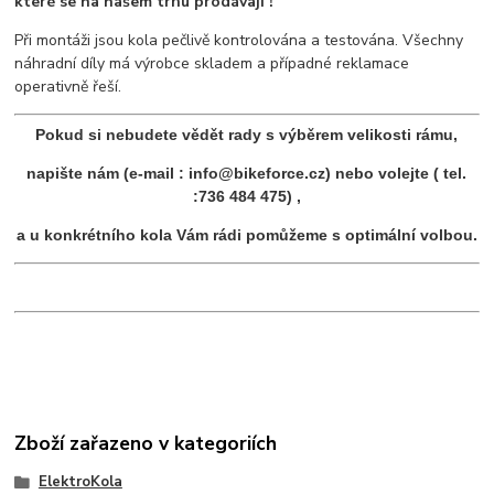
které se na našem trhu prodávají !
Při montáži jsou kola pečlivě kontrolována a testována. Všechny
náhradní díly má výrobce skladem a případné reklamace
operativně řeší.
Pokud si nebudete vědět rady s výběrem velikosti rámu,
napište nám (e-mail : info@bikeforce.cz) nebo volejte ( tel.
:736 484 475) ,
a u konkrétního kola Vám rádi pomůžeme s optimální volbou.
Zboží zařazeno v kategoriích
ElektroKola