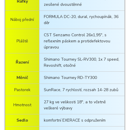
Ráfky
zesílené dvoustěnné
FORMULA DC-20, dural, rychoupínák, 36
Náboj přední
děr
CST Senzamo Control 26x1,95", s
Pláště
reflexním páskem a protidefektovou
úpravou
Shimano Tourney SL-RV300, 1x 7 speed,
Řazení
Revoshift, otočné
Měnič
Shimano Tourney RD-TY300
Pastorek
SunRace, 7 rychlostí, rozsah 14-28 zubů
27 kg ve velikosti 18", a to včetně
Hmotnost
veškeré výbavy
Sedlo
komfortní EXERACE s odpružením