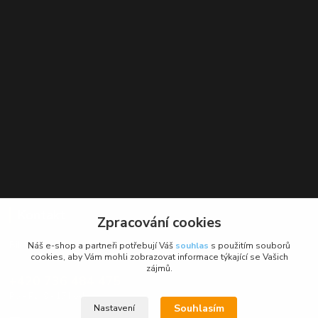
Kontakt
Zpracování cookies
BikeForce.cz
Náš e-shop a partneři potřebují Váš
souhlas
s použitím souborů
cookies, aby Vám mohli zobrazovat informace týkající se Vašich
zájmů.
+420 736 484 475
Po - Pá: 9 - 17 hod.
Souhlasím
Nastavení