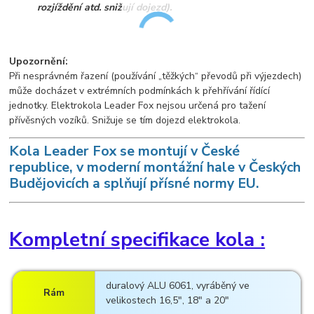
rozjíždění atd. snižují dojezd).
Upozornění:
Při nesprávném řazení (používání „těžkých“ převodů při výjezdech)
může docházet v extrémních podmínkách k přehřívání řídící
jednotky. Elektrokola Leader Fox nejsou určená pro tažení
přívěsných vozíků. Snižuje se tím dojezd elektrokola.
Kola Leader Fox se montují v České
republice, v moderní montážní hale v Českých
Budějovicích a splňují přísné normy EU.
Kompletní specifikace kola :
duralový ALU 6061, vyráběný ve
Rám
velikostech 16,5", 18" a 20"