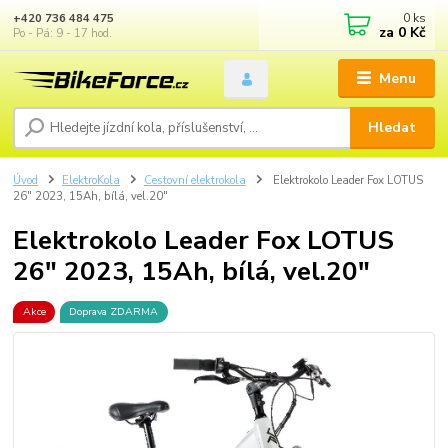
0
ks
+420 736 484 475
za
0 Kč
Po - Pá: 9 - 17 hod.
Menu
Hledat
Úvod
ElektroKola
Cestovní elektrokola
Elektrokolo Leader Fox LOTUS
26" 2023, 15Ah, bílá, vel.20"
Elektrokolo Leader Fox LOTUS
26" 2023, 15Ah, bílá, vel.20"
Akce
Doprava ZDARMA