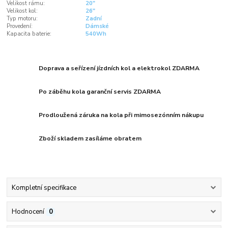
Velikost rámu:
20"
Velikost kol:
26"
Typ motoru:
Zadní
Provedení:
Dámské
Kapacita baterie:
540Wh
Doprava a seřízení jízdních kol a elektrokol ZDARMA
Po záběhu kola garanční servis ZDARMA
Prodloužená záruka na kola při mimosezónním nákupu
Zboží skladem zasíláme obratem
Kompletní specifikace
Hodnocení
0