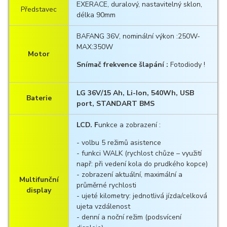
EXERACE, duralový, nastavitelný sklon,
Představec
délka 90mm
BAFANG 36V, nominální výkon :250W-
MAX:350W
Motor
Snímač frekvence šlapání :
Fotodiody !
LG 36V/15 Ah, Li-Ion, 540Wh, USB
Baterie
port, STANDART BMS
LCD. F
unkce a zobrazení :
- volbu 5 režimů asistence
- funkci WALK (rychlost chůze – využití
např: při vedení kola do prudkého kopce)
- zobrazení aktuální, maximální a
Multifunční
průměrné rychlosti
display
- ujeté kilometry: jednotlivá jízda/celková
ujeta vzdálenost
- denní a noční režim (podsvícení