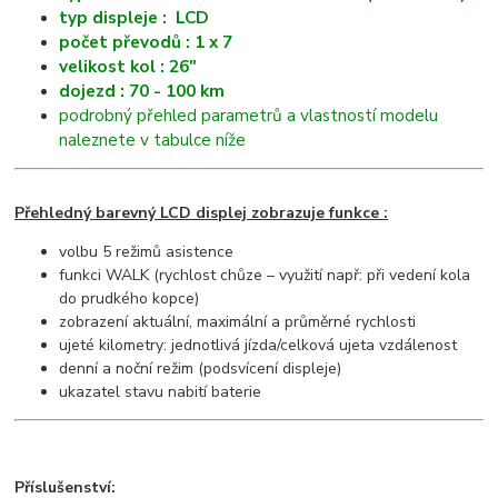
typ displeje : LCD
počet převodů : 1 x 7
velikost kol : 26"
dojezd : 70 - 100 km
podrobný přehled parametrů a vlastností modelu
naleznete v tabulce níže
Přehledný barevný LCD displej zobrazuje funkce :
volbu 5 režimů asistence
funkci WALK (rychlost chůze – využití např: při vedení kola
do prudkého kopce)
zobrazení aktuální, maximální a průměrné rychlosti
ujeté kilometry: jednotlivá jízda/celková ujeta vzdálenost
denní a noční režim (podsvícení displeje)
ukazatel stavu nabití baterie
Příslušenství: