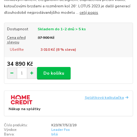
kotoučovými brzdami a rozměrem kol 26“. LOTUS 2023 je další generací
dlouhodobě nejprodávanějšího modelu ...
celý popis
Dostupnost
Skladem do 1-2 dnů > 5 ks
Cena před
37 900 Kč
slevou
Ušetříte
3 010 Kč (
8
% sleva)
34 890 Kč
Do košíku
Splátková kalkulačka
Nákup na splátky
Číslo produktu:
K23/9/7/5/2/20
Výrobce:
Leader Fox
Barva:
bílá