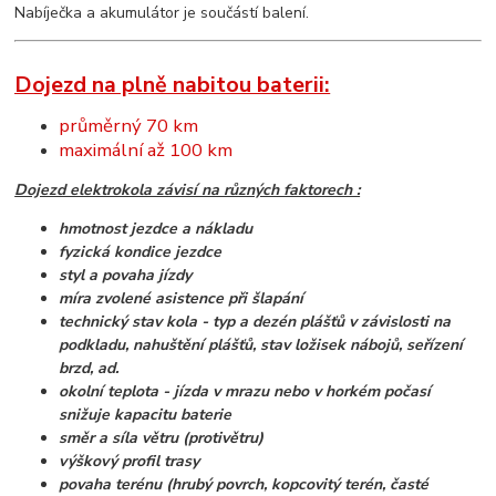
Nabíječka a akumulátor je součástí balení.
Dojezd na plně nabitou baterii:
průměrný 70 km
maximální až 100 km
Dojezd elektrokola závisí na různých faktorech :
hmotnost jezdce a nákladu
fyzická kondice jezdce
styl a povaha jízdy
míra zvolené asistence při šlapání
technický stav kola - typ a dezén plášťů v závislosti na
podkladu, nahuštění plášťů, stav ložisek nábojů, seřízení
brzd, ad.
okolní teplota - jízda v mrazu nebo v horkém počasí
snižuje kapacitu baterie
směr a síla větru (protivětru)
výškový profil trasy
povaha terénu (hrubý povrch, kopcovitý terén, časté