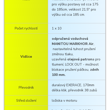
pro výšku postavy od cca 175
do 185cm, velikost 21,5" pro
výšku od cca 185 cm.
Počet rychlostí
1 x 10
odpružená vzduchová
MANITOU MARKHOR Air
,
nastavitelná tuhost pružení
změnou tlaku,
Vidlice
uzavřená
olejová patron
a pro
tlumení, LOCK OUT - možnost
blokace pružení páčkou,
zdvih
100 mm.
duralový EXERACE, 170mm
Převodník
délka klik, převodník 38 zubů
Střed.složení
ložiska v motoru