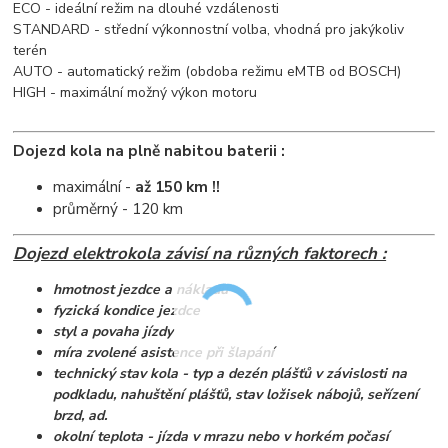
ECO - ideální režim na dlouhé vzdálenosti
STANDARD - střední výkonnostní volba, vhodná pro jakýkoliv
terén
AUTO - automatický režim (obdoba režimu eMTB od BOSCH)
HIGH - maximální možný výkon motoru
Dojezd kola na plně nabitou baterii :
maximální -
až 150 km !!
průměrný - 120 km
Dojezd elektrokola závisí na různých faktorech :
hmotnost jezdce a nákladu
fyzická kondice jezdce
styl a povaha jízdy
míra zvolené asistence při šlapání
technický stav kola - typ a dezén plášťů v závislosti na
podkladu, nahuštění plášťů, stav ložisek nábojů, seřízení
brzd, ad.
okolní teplota - jízda v mrazu nebo v horkém počasí