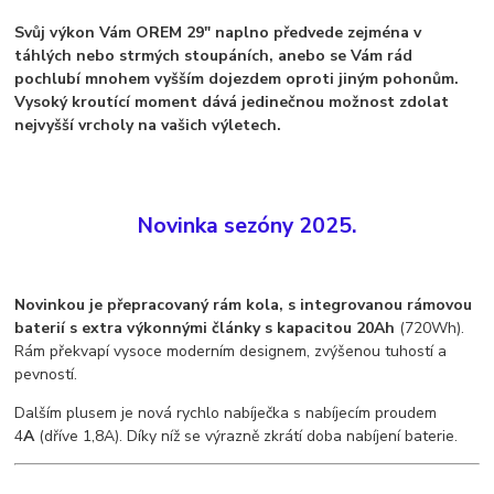
Svůj výkon Vám OREM 29" naplno předvede zejména v
táhlých nebo strmých stoupáních, anebo se Vám rád
pochlubí mnohem vyšším dojezdem oproti jiným pohonům.
Vysoký kroutící moment dává jedinečnou možnost zdolat
nejvyšší vrcholy na vašich výletech.
Novinka sezóny 2025.
Novinkou je přepracovaný rám kola, s
integrovanou rámovou
baterií s extra výkonnými články s kapacitou 20Ah
(720Wh).
Rám překvapí vysoce moderním designem, zvýšenou tuhostí a
pevností.
Dalším plusem je nová rychlo nabíječka s nabíjecím proudem
4
A
(dříve 1,8A). Díky níž se výrazně zkrátí doba nabíjení baterie.