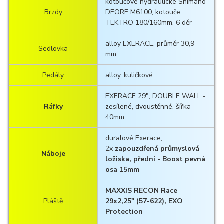
kotoučové hydraulické Shimano
Brzdy
DEORE M6100, kotouče
TEKTRO 180/160mm, 6 děr
alloy EXERACE, průměr 30,9
Sedlovka
mm
Pedály
alloy, kuličkové
EXERACE 29", DOUBLE WALL -
Ráfky
zesílené, dvoustěnné, šířka
40mm
duralové Exerace,
2x
zapouzdřená průmyslová
Náboje
ložiska, přední - Boost pevná
osa 15mm
MAXXIS RECON Race
Pláště
29x2,25" (57-622), EXO
Protection