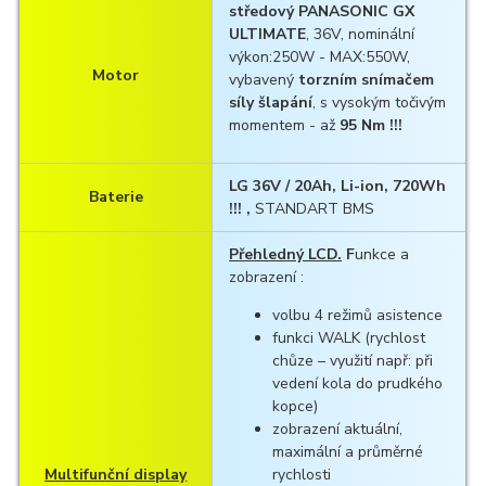
středový PANASONIC GX
ULTIMATE
, 36V, nominální
výkon:250W - MAX:550W,
Motor
vybavený
torzním snímačem
síly šlapání
, s vysokým točivým
momentem - až
95 Nm !!!
LG 36V / 20Ah, Li-ion, 720Wh
Baterie
!!! ,
STANDART BMS
Přehledný LCD.
F
unkce a
zobrazení :
volbu 4 režimů asistence
funkci WALK (rychlost
chůze – využití např: při
vedení kola do prudkého
kopce)
zobrazení aktuální,
maximální a průměrné
Multifunční display
rychlosti