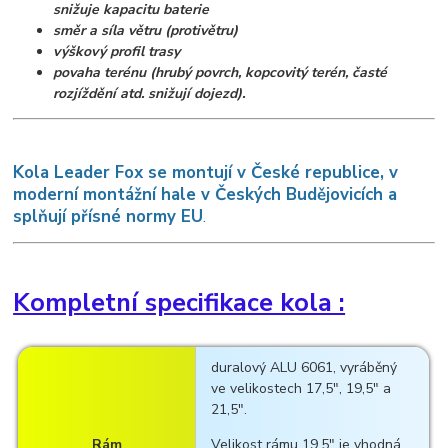
snižuje kapacitu baterie
směr a síla větru (protivětru)
výškový profil trasy
povaha terénu (hrubý povrch, kopcovitý terén, časté
rozjíždění atd. snižují dojezd).
K
ola Leader Fox se montují v České republice, v
moderní montážní hale v Českých Budějovicích a
splňují přísné normy EU
.
Kompletní specifikace kola :
duralový ALU 6061, vyráběný
ve velikostech 17,5", 19,5" a
21,5".
Rám
Velikost rámu 19,5" je vhodná