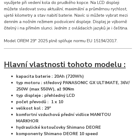
využijete při vedení kola do prudkého kopce. Na LCD displeji
můžete sledovat svou aktuální, maximální a průměrnou rychlost,
ujeté kilometry a stav nabití baterie. Navíc si můžete vybrat mezi
denním a nočním režimem podsvícení displeje. Displej je výborně
čitelný i na přímém slunci. Jedním z ovládacích jazyků je i čeština.
Model OREM 29" 2025 plně splňuje normu EU 15194/2017.
Hlavní vlastnosti tohoto modelu :
kapacita baterie : 20Ah (720Wh)
typ motoru : středový PANASONIC GX ULTIMATE, 36V/
250W (max 550W), až 90Nm
typ displeje : přehledný LCD
počet převodů : 1 x 10
velikost kol : 29"
komfortní vzduchová přední vidlice MANITOU
MARKHOR
hydraulické kotoučovky Shimano DEORE
komponenty Shimano DEORE 10 speed