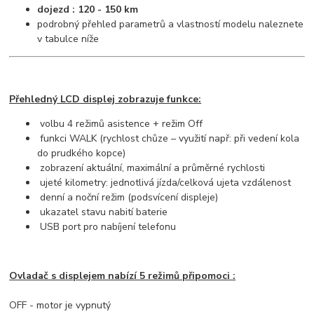
dojezd : 120 - 150 km
podrobný přehled parametrů a vlastností modelu naleznete
v tabulce níže
Přehledný LCD displej zobrazuje funkce:
volbu 4 režimů asistence + režim Off
funkci WALK (rychlost chůze – využití např: při vedení kola
do prudkého kopce)
zobrazení aktuální, maximální a průměrné rychlosti
ujeté kilometry: jednotlivá jízda/celková ujeta vzdálenost
denní a noční režim (podsvícení displeje)
ukazatel stavu nabití baterie
USB port pro nabíjení telefonu
Ovladač s displejem nabízí 5 režimů připomoci :
OFF - motor je vypnutý