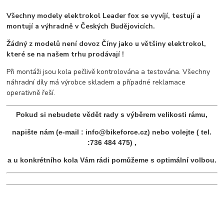
Všechny modely elektrokol Leader fox se vyvíjí, testují a
montují a výhradně v Českých Budějovicích.
Žádný z modelů není dovoz Číny jako u většiny elektrokol,
které se na našem trhu prodávají !
Při montáži jsou kola pečlivě kontrolována a testována. Všechny
náhradní díly má výrobce skladem a případné reklamace
operativně řeší.
Pokud si nebudete vědět rady s výběrem velikosti rámu,
napište nám (e-mail : info@bikeforce.cz) nebo volejte ( tel.
:736 484 475) ,
a u konkrétního kola Vám rádi pomůžeme s optimální volbou.