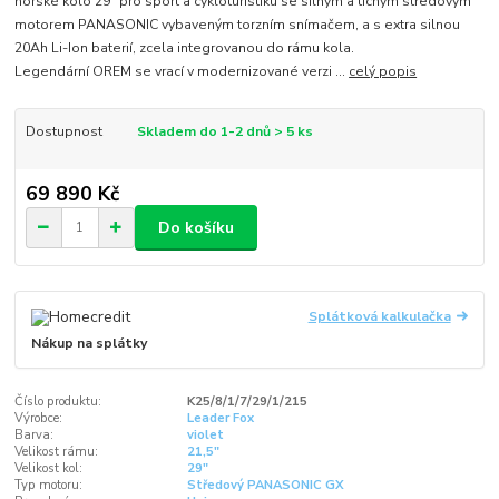
horské kolo 29" pro sport a cykloturistiku se silným a tichým středovým
motorem PANASONIC vybaveným torzním snímačem, a s extra silnou
20Ah Li-Ion baterií, zcela integrovanou do rámu kola.
Legendární OREM se vrací v modernizované verzi ...
celý popis
Dostupnost
Skladem do 1-2 dnů > 5 ks
69 890 Kč
Do košíku
Splátková kalkulačka
Nákup na splátky
Číslo produktu:
K25/8/1/7/29/1/215
Výrobce:
Leader Fox
Barva:
violet
Velikost rámu:
21,5"
Velikost kol:
29"
Typ motoru:
Středový PANASONIC GX