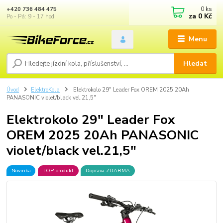
0
ks
+420 736 484 475
za
0 Kč
Po - Pá: 9 - 17 hod.
Menu
Hledat
Úvod
ElektroKola
Elektrokolo 29" Leader Fox OREM 2025 20Ah
PANASONIC violet/black vel.21,5"
Elektrokolo 29" Leader Fox
OREM 2025 20Ah PANASONIC
violet/black vel.21,5"
Novinka
TOP produkt
Doprava ZDARMA