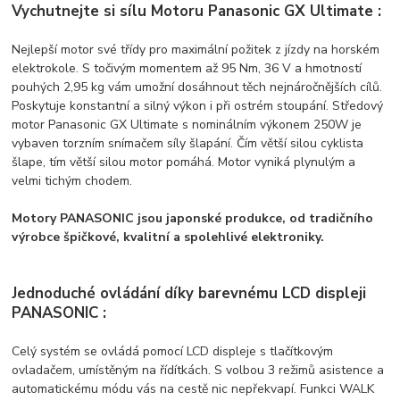
Vychutnejte si sílu Motoru Panasonic GX Ultimate :
Nejlepší motor své třídy pro maximální požitek z jízdy na horském
elektrokole. S točivým momentem až 95 Nm, 36 V a hmotností
pouhých 2,95 kg vám umožní dosáhnout těch nejnáročnějších cílů.
Poskytuje konstantní a silný výkon i při ostrém stoupání. Středový
motor Panasonic GX Ultimate s nominálním výkonem 250W je
vybaven torzním snímačem síly šlapání. Čím větší silou cyklista
šlape, tím větší silou motor pomáhá. Motor vyniká plynulým a
velmi tichým chodem.
Motory PANASONIC jsou japonské produkce, od tradičního
výrobce špičkové, kvalitní a spolehlivé elektroniky.
Jednoduché ovládání díky barevnému LCD displeji
PANASONIC :
Celý systém se ovládá pomocí LCD displeje s tlačítkovým
ovladačem, umístěným na řídítkách. S volbou 3 režimů asistence a
automatickému módu vás na cestě nic nepřekvapí. Funkci WALK