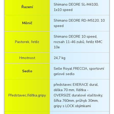
Shimano DEORE SL-M4100,
Řazení
1x10 speed
Shimano DEORE RD-M5120, 10
Měnič
speed
Shimano DEORE 10 speed,
Pastorek, řetěz
rozsah 11-46 zubů, řetěz KMC
10e
Hmotnost
24,7 kg
Selle Royal FRECCIA, sportovní
Sedlo
gelové sedlo
představec EXERACE dural,
délka 70 mm, řídítka -
Představec,řídítka,gripy
OVERSIZE duralové vlaštovky,
šířka 760mm, průhyb 30mm,
gripy s LOCK objímkami