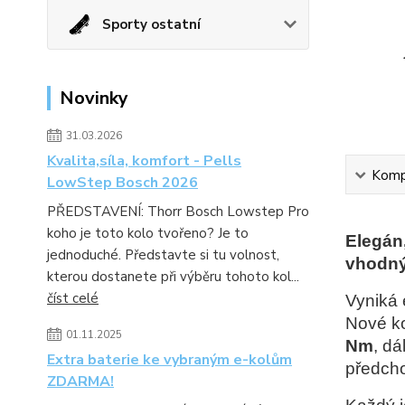
Sporty ostatní
Novinky
31.03.2026
Kvalita,síla, komfort - Pells
Kompl
LowStep Bosch 2026
PŘEDSTAVENÍ: Thorr Bosch Lowstep Pro
koho je toto kolo tvořeno? Je to
Elegán,
jednoduché. Představte si tu volnost,
vhodný
kterou dostanete při výběru tohoto kol...
číst celé
Vyniká 
Nové ko
01.11.2025
Nm
, d
Extra baterie ke vybraným e-kolům
předcho
ZDARMA!