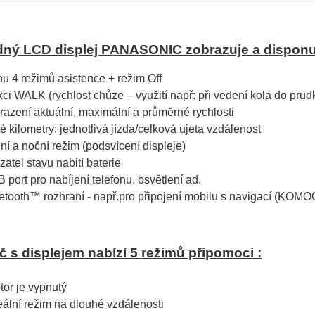
dný LCD displej PANASONIC zobrazuje a disponu
bu 4 režimů asistence + režim Off
kci WALK (rychlost chůze – využití např: při vedení kola do pru
razení aktuální, maximální a průměrné rychlosti
té kilometry: jednotlivá jízda/celková ujeta vzdálenost
ní a noční režim (podsvícení displeje)
zatel stavu nabití baterie
 port pro nabíjení telefonu, osvětlení ad.
etooth™ rozhraní - např.pro připojení mobilu s navigací (KOM
 s displejem nabízí 5 režimů připomoci :
tor je vypnutý
eální režim na dlouhé vzdálenosti