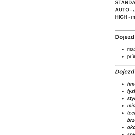
STAND
AUTO
- 
HIGH
- m
Dojezd 
max
prů
Dojezd 
hmo
fyz
sty
mír
tec
brz
oko
smě