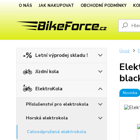
O NÁS
JAK NAKUPOVAT
OBCHODNÍ PODMÍNKY
KO
Úvod
E
Letní výprodej skladu !
Elek
Jízdní kola
blac
ElektroKola
Novinka
Příslušenství pro elektrokola
Horská elektrokola
Celoodpružená elektrokola