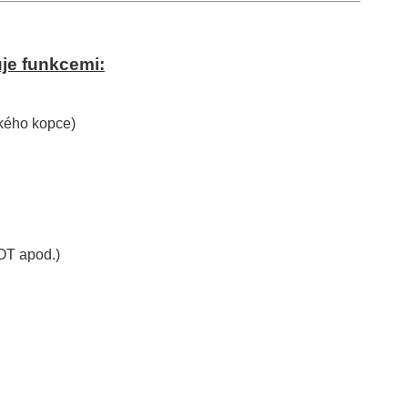
je funkcemi:
dkého kopce)
OOT apod.)