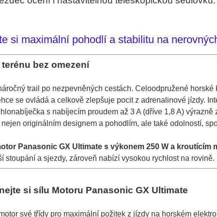
ezdec ocení i nastavitelnou teleskopickou sedlovku.
te si maximální pohodlí a stabilitu na nerovnýc
v terénu bez omezení
i náročný trail po nezpevněných cestách. Celoodpružené horské
ehce se ovládá a celkově zlepšuje pocit z adrenalinové jízdy. I
hlonabíječka s nabíjecím proudem až 3 A (dříve 1,8 A) výrazně
 nejen originálním designem a pohodlím, ale také odolností, spo
motor Panasonic GX Ultimate s výkonem 250 W a kroutící
í stoupání a sjezdy, zároveň nabízí vysokou rychlost na rovině.
nejte si sílu Motoru Panasonic GX Ultimate
motor své třídy pro maximální požitek z jízdy na horském elek