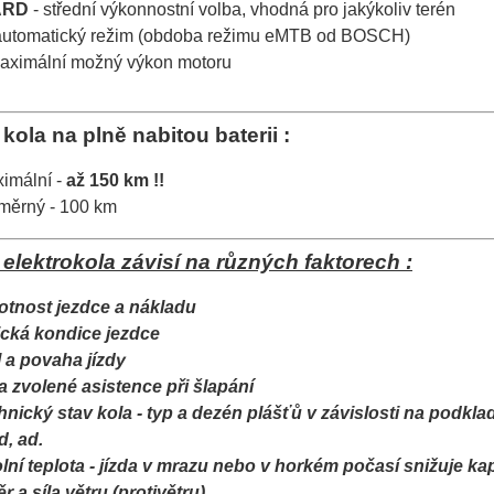
ARD
- střední výkonnostní volba, vhodná pro jakýkoliv terén
automatický režim (obdoba režimu eMTB od BOSCH)
aximální možný výkon motoru
kola na plně nabitou baterii :
imální -
až 150 km !!
měrný - 100 km
elektrokola závisí na různých faktorech :
tnost jezdce a nákladu
ická kondice jezdce
l a povaha jízdy
a zvolené asistence při šlapání
hnický stav kola - typ a dezén plášťů v závislosti na podkla
d, ad.
lní teplota - jízda v mrazu nebo v horkém počasí snižuje kap
r a síla větru (protivětru)