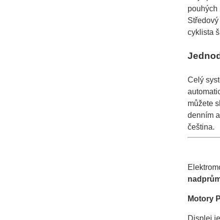
pouhých 2
Středový
cyklista 
Jednod
Celý sys
automati
můžete sl
denním a 
čeština.
Elektrom
nadprům
Motory P
Displej j