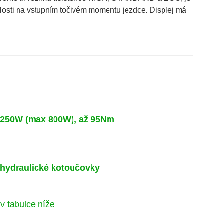
slosti na vstupním točivém momentu jezdce. Displej má
 250W (max 800W), až 95Nm
 hydraulické kotoučovky
v tabulce níže