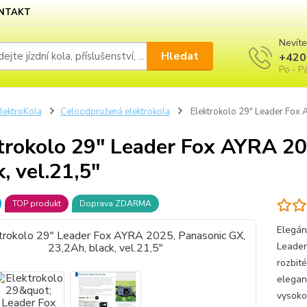
NTAKT
Nevíte
Hledat
+420
Po - Pá
lektroKola
Celoodpružená elektrokola
Elektrokolo 29" Leader Fox A
trokolo 29" Leader Fox AYRA 20
k, vel.21,5"
TOP produkt
Doprava ZDARMA
Elegán
Leader
rozbit
elegan
vysoko