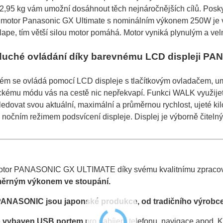
,95 kg vám umožní dosáhnout těch nejnáročnějších cílů. Poskytu
 motor Panasonic GX Ultimate s nominálním výkonem 250W je vy
šlape, tím větší silou motor pomáhá. Motor vyniká plynulým a ve
uché ovládání díky barevnému LCD displeji P
tém se ovládá pomocí LCD displeje s tlačítkovým ovladačem, um
ckému módu vás na cestě nic nepřekvapí. Funkci WALK využijet
edovat svou aktuální, maximální a průměrnou rychlost, ujeté kilo
nočním režimem podsvícení displeje. Displej je výborně čitelný 
otor PANASONIC GX ULTIMATE díky svému kvalitnímu zpraco
ěrným výkonem ve stoupání.
ANASONIC jsou japonské produkce, od tradičního výrobce ši
e
vybaven USB portem
pro nabíjení telefonu, navigace apod.