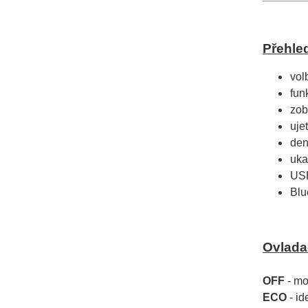
Přehle
vol
fun
zob
uje
den
uka
USB
Blu
Ovladač
OFF
- mo
ECO
- id