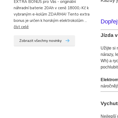
Každý j
EXTRA BONUS pro Vás - originální
náhradní baterie 20Ah v ceně 18000,-Kč k
vybraným e-kolům ZDARMA! Tento extra
bonus je určen k horským elektrokolům ...
Dopřej
číst celé
Jízda 
Zobrazit všechny novinky
Užijte s
nárazy, l
Wh) a ryc
pochlubit
Elektro
náročnějš
Vychut
Nejlepší 