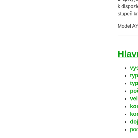
k dispozi
stupeň kr
Model AY
Hlav
vy
ty
ty
po
vel
ko
ko
doj
pod