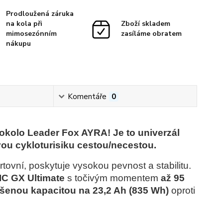
Prodloužená záruka
na kola při
Zboží skladem
mimosezónním
zasíláme obratem
nákupu
Komentáře
0
trokolo Leader Fox AYRA! Je to univerzál
ou cykloturisiku cestou/necestou.
ovní, poskytuje vysokou pevnost a stabilitu.
 GX Ultimate
s točivým momentem
až 95
ýšenou kapacitou na 23,2 Ah (835 Wh)
oproti