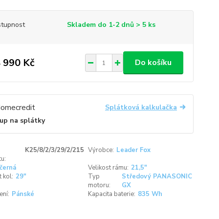
tupnost
Skladem do 1-2 dnů > 5 ks
 990 Kč
Do košíku
Splátková kalkulačka
up na splátky
K25/8/2/3/29/2/215
Výrobce:
Leader Fox
u:
černá
Velikost rámu:
21,5"
 kol:
29"
Typ
Středový PANASONIC
motoru:
GX
ení:
Pánské
Kapacita baterie:
835 Wh