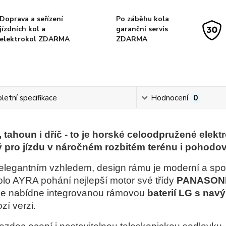
Doprava a seřízení
Po záběhu kola
jízdních kol a
garanční servis
elektrokol ZDARMA
ZDARMA
etní specifikace
Hodnocení
0
 tahoun i dříč - to je horské celoodpružené elek
 pro jízdu v náročném rozbitém terénu i pohodov
elegantním vzhledem, design rámu je moderní a sport
lo AYRA pohání nejlepší motor své třídy
PANASONIC
ále nabídne integrovanou rámovou
baterií LG s nav
zí verzi.