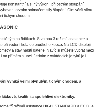
je konstantní a silný výkon i při ostrém stoupání.
baven torzním snímačem síly šlapání. Čím větší silou
lmi tichým chodem.
ANASONIC
ístěným na řídítkách. S volbou 3 režimů asistence a
e při vedení kola do prudkého kopce. Na LCD displeji
metry a stav nabití baterie. Navíc si můžete vybrat mezi
i na přímém slunci. Jedním z ovládacích jazyků je i
vání
vyniká velmi plynulým, tichým chodem, a
čkové, kvalitní a spolehlivé elektroniky.
 Kromě tří režimů asistence HIGH, STANDARD a ECO, je