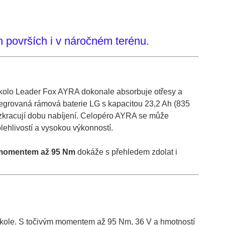
h površích i v náročném terénu.
 kolo Leader Fox AYRA dokonale absorbuje otřesy a
ntegrovaná rámová baterie LG s kapacitou 23,2 Ah (835
 zkracují dobu nabíjení. Celopéro AYRA se může
lehlivostí a vysokou výkonností.
m momentem až 95 Nm
dokáže s přehledem zdolat i
trokole. S točivým momentem až 95 Nm, 36 V a hmotností