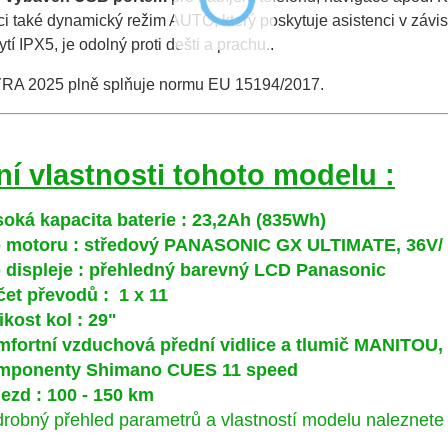
ci také dynamický režim AUTO, který poskytuje asistenci v závi
ytí IPX5, je odolný proti dešti a prachu..
RA 2025 plně splňuje normu EU 15194/2017.
ní vlastnosti tohoto modelu :
soká kapacita baterie : 23,2Ah (835Wh)
p motoru : středový PANASONIC GX ULTIMATE, 36V/
p displeje : přehledný barevný LCD Panasonic
čet převodů : 1 x 11
ikost kol : 29"
mfortní vzduchová přední vidlice a tlumič MANITOU,
mponenty Shimano CUES 11 speed
ezd : 100 - 150 km
robný přehled parametrů a vlastností modelu naleznete 