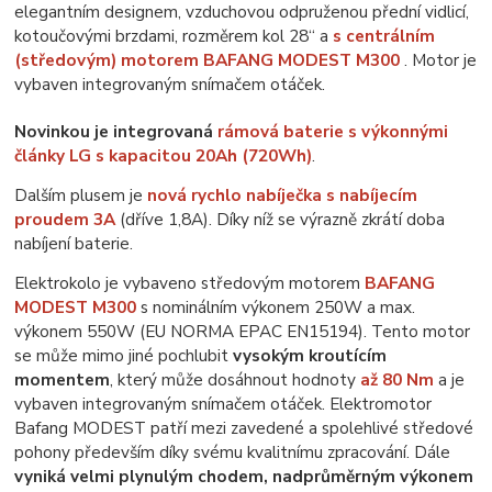
elegantním designem, vzduchovou odpruženou přední vidlicí,
kotoučovými brzdami, rozměrem kol 28“ a
s centrálním
(středovým) motorem BAFANG MODEST M300
. Motor je
vybaven integrovaným snímačem otáček.
Novinkou je integrovaná
rámová baterie s výkonnými
články LG s kapacitou 20Ah (720Wh)
.
Dalším plusem je
nová rychlo nabíječka s nabíjecím
proudem 3A
(dříve 1,8A). Díky níž se výrazně zkrátí doba
nabíjení baterie.
Elektrokolo je vybaveno středovým motorem
BAFANG
MODEST M300
s nominálním výkonem 250W a max.
výkonem 550W (EU NORMA EPAC EN15194). Tento motor
se může mimo jiné pochlubit
vysokým kroutícím
momentem
, který může dosáhnout hodnoty
až 80 Nm
a je
vybaven integrovaným snímačem otáček. Elektromotor
Bafang MODEST patří mezi zavedené a spolehlivé středové
pohony především díky svému kvalitnímu zpracování. Dále
vyniká velmi plynulým chodem, nadprůměrným výkonem