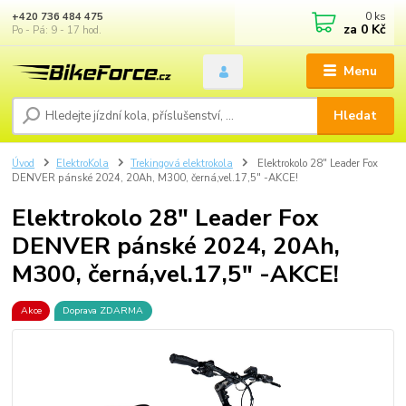
0
ks
+420 736 484 475
za
0 Kč
Po - Pá: 9 - 17 hod.
Menu
Hledat
Úvod
ElektroKola
Trekingová elektrokola
Elektrokolo 28" Leader Fox
DENVER pánské 2024, 20Ah, M300, černá,vel.17,5" -AKCE!
Elektrokolo 28" Leader Fox
DENVER pánské 2024, 20Ah,
M300, černá,vel.17,5" -AKCE!
Akce
Doprava ZDARMA