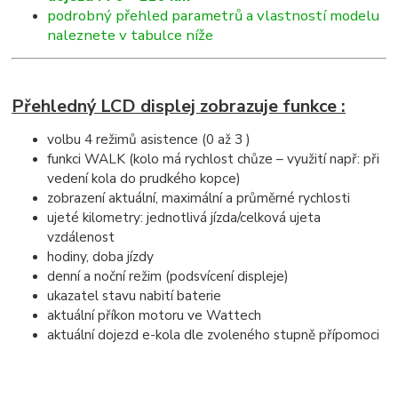
podrobný přehled parametrů a vlastností modelu
naleznete v tabulce níže
Přehledný LCD displej zobrazuje funkce :
volbu 4 režimů asistence (0 až 3 )
funkci WALK (kolo má rychlost chůze – využití např: při
vedení kola do prudkého kopce)
zobrazení aktuální, maximální a průměrné rychlosti
ujeté kilometry: jednotlivá jízda/celková ujeta
vzdálenost
hodiny, doba jízdy
denní a noční režim (podsvícení displeje)
ukazatel stavu nabití baterie
aktuální příkon motoru ve Wattech
aktuální dojezd e-kola dle zvoleného stupně přípomoci