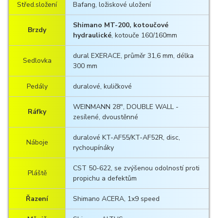
Střed.složení
Bafang, ložiskové uložení
Shimano MT-200, kotoučové
Brzdy
hydraulické
, kotouče 160/160mm
dural EXERACE, průměr 31,6 mm, délka
Sedlovka
300 mm
Pedály
duralové, kuličkové
WEINMANN 28", DOUBLE WALL -
Ráfky
zesílené, dvoustěnné
duralové KT-AF55/KT-AF52R, disc,
Náboje
rychoupínáky
CST 50-622, se zvýšenou odolností proti
Pláště
propichu a defektům
Řazení
Shimano ACERA, 1x9 speed