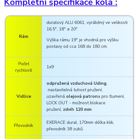
Kompletní specifikace kola :
duralový ALU 6061, vyráběný ve velikosti
16,5", 18" a 20".
Rám
Výška rámu 19" je vhodná pro výšku
postavy od cca 168 do 180 cm.
Počet
1x9
rychlostí
odpružená vzduchová Uding
,
nastavitelná tuhost pružení,
Vidlice
uzavřená
olejová patron
a pro tlumení,
LOCK OUT - možnost blokace
pružení,
zdvih 120 mm
EXERACE dural, 170mm délka klik,
Převodník
převodník 38 zubů