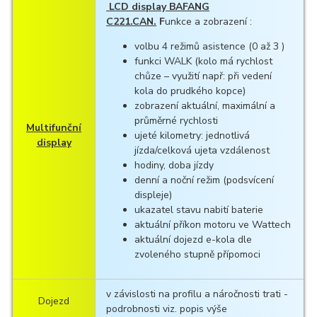
LCD display BAFANG
C221.CAN.
F
unkce a zobrazení :
volbu 4 režimů asistence (0 až 3 )
funkci WALK (kolo má rychlost
chůze – využití např: při vedení
kola do prudkého kopce)
zobrazení aktuální, maximální a
průměrné rychlosti
Multifunční
ujeté kilometry: jednotlivá
display
jízda/celková ujeta vzdálenost
hodiny, doba jízdy
denní a noční režim (podsvícení
displeje)
ukazatel stavu nabití baterie
aktuální příkon motoru ve Wattech
aktuální dojezd e-kola dle
zvoleného stupně přípomoci
v závislosti na profilu a náročnosti trati -
Dojezd
podrobnosti viz. popis výše