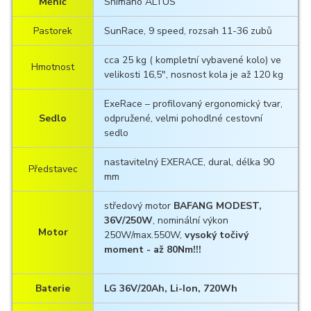
Měnič
Shimano ALTUS
Pastorek
SunRace, 9 speed, rozsah 11-36 zubů
cca 25 kg ( kompletní vybavené kolo) ve
Hmotnost
velikosti 16,5", nosnost kola je až 120 kg
ExeRace – profilovaný ergonomický tvar,
Sedlo
odpružené, velmi pohodlné cestovní
sedlo
nastavitelný EXERACE, dural, délka 90
Představec
mm
středový motor
BAFANG MODEST,
36V/250W
, nominální výkon
Motor
250W/max.550W,
vysoký točivý
moment - až 80Nm!!!
Baterie
LG 36V/20Ah, Li-Ion, 720Wh