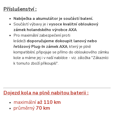
Příslušenství :
Nabíječka a akumulátor je součástí balení.
Součástí výbavy je i
vysoce kvalitní obloukový
zámek holandského výrobce AXA
.
Pro maximální zabezpečení proti
krádeži
doporučujeme dokoupit lanový nebo
řetězový Plug-In zámek AXA
, který je plně
kompatibilní, připojuje se přímo do obloukového zámku
kole a máme jej i v naší nabídce - viz. záložka "Zákazníci
k tomuto zboží přikoupili".
Dojezd kola na plně nabitou baterii :
maximální
až 110 km
průměrný
70 km