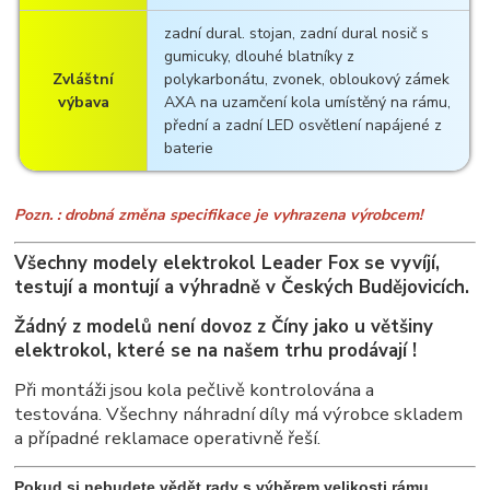
zadní dural. stojan, zadní dural nosič s
gumicuky, dlouhé blatníky z
Zvláštní
polykarbonátu, zvonek, obloukový zámek
výbava
AXA na uzamčení kola umístěný na rámu,
přední a zadní LED osvětlení napájené z
baterie
Pozn. : drobná změna specifikace je vyhrazena výrobcem!
Všechny modely elektrokol Leader Fox se vyvíjí,
testují a montují a výhradně v Českých Budějovicích.
Žádný z modelů není dovoz z Číny jako u většiny
elektrokol, které se na našem trhu prodávají !
Při montáži jsou kola pečlivě kontrolována a
testována. Všechny náhradní díly má výrobce skladem
a případné reklamace operativně řeší.
Pokud si nebudete vědět rady s výběrem velikosti rámu,