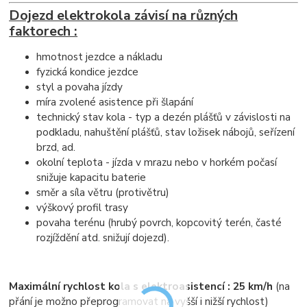
Dojezd elektrokola závisí na různých
faktorech :
hmotnost jezdce a nákladu
fyzická kondice jezdce
styl a povaha jízdy
míra zvolené asistence při šlapání
technický stav kola - typ a dezén plášťů v závislosti na
podkladu, nahuštění plášťů, stav ložisek nábojů, seřízení
brzd, ad.
okolní teplota - jízda v mrazu nebo v horkém počasí
snižuje kapacitu baterie
směr a síla větru (protivětru)
výškový profil trasy
povaha terénu (hrubý povrch, kopcovitý terén, časté
rozjíždění atd. snižují dojezd).
Maximální rychlost kola s elektroasistencí : 25 km/h
(na
přání je možno přeprogramovat na vyšší i nižší rychlost)