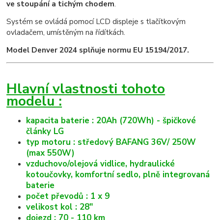
ve stoupání a tichým chodem
.
Systém se ovládá pomocí LCD displeje s tlačítkovým
ovladačem, umístěným na řídítkách.
Model Denver 2024 splňuje normu EU 15194/2017.
Hlavní vlastnosti tohoto
modelu :
kapacita baterie : 20Ah (720Wh) - špičkové
články LG
typ motoru : středový BAFANG 36V/ 250W
(max 550W)
vzduchovo/olejová vidlice, hydraulické
kotoučovky, komfortní sedlo, plně integrovaná
baterie
počet převodů : 1 x 9
velikost kol : 28"
dojezd : 70 - 110 km