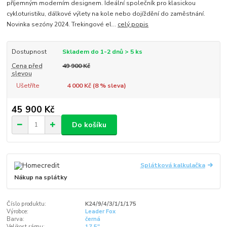
příjemným moderním designem. Ideální společník pro klasickou
cykloturistiku, dálkové výlety na kole nebo dojíždění do zaměstnání.
Novinka sezóny 2024. Trekingové el...
celý popis
Dostupnost
Skladem do 1-2 dnů > 5 ks
Cena před
49 900 Kč
slevou
Ušetříte
4 000 Kč (
8
% sleva)
45 900 Kč
Do košíku
Splátková kalkulačka
Nákup na splátky
Číslo produktu:
K24/9/4/3/1/1/175
Výrobce:
Leader Fox
Barva:
černá
Velikost rámu:
17,5"