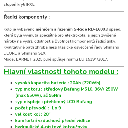
stupeň krytí IPX5.
Řadící komponenty :
Kolo je vybaveno
měničem a řazením S-Ride RD-E600
,9 speed,
která byla vyvinuta speciálně pro elektrokola, a jejich zvýšené
nároky na výdrž, odolnost a životnost komponentů řadící linky.
Kvalitativně patří zhruba mezi klasické osvědčené řady Shimano
DEORE a Shimano SLX.
Model BARNET 2025 plně splňuje normu EU 15194/2017.
Hlavní vlastnosti tohoto modelu :
vysoká kapacita baterie : 20Ah (720Wh)
typ motoru : středový Bafang M510, 36V/ 250W
(max 550W), až 95Nm
typ displeje : přehledný LCD Bafang
počet převodů : 1 x 9
velikost kol : 28"
komfortní vzduchová přední vidlice
hydraulické 4-pístové kotoučovky