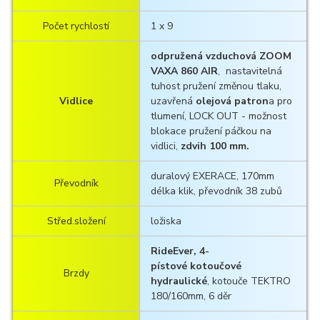
Počet rychlostí
1 x 9
odpružená vzduchová ZOOM
VAXA 860 AIR
, nastavitelná
tuhost pružení změnou tlaku,
Vidlice
uzavřená
olejová patron
a pro
tlumení, LOCK OUT - možnost
blokace pružení páčkou na
vidlici,
zdvih 100 mm.
duralový EXERACE, 170mm
Převodník
délka klik, převodník 38 zubů
Střed.složení
ložiska
RideEver,
4-
pístové kotoučové
Brzdy
hydraulické
, kotouče TEKTRO
180/160mm, 6 děr