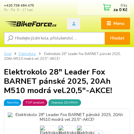
0
ks
+420 736 484 475
za
0 Kč
Po - Pá: 9 - 17 hod.
Menu
Hledat
Úvod
ElektroKola
Elektrokolo 28" Leader Fox BARNET pánské 2025,
20Ah M510 modrá vel.20,5"-AKCE!
Elektrokolo 28" Leader Fox
BARNET pánské 2025, 20Ah
M510 modrá vel.20,5"-AKCE!
Novinka
TOP produkt
Doprava ZDARMA