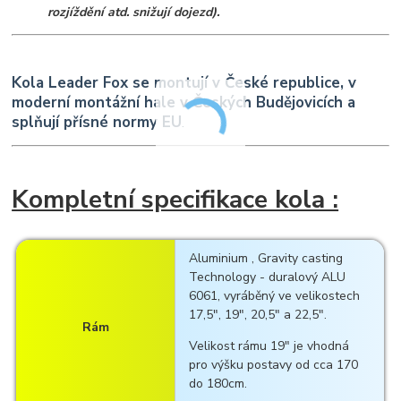
rozjíždění atd. snižují dojezd).
K
ola Leader Fox se montují v České republice, v
moderní montážní hale v Českých Budějovicích a
splňují přísné normy EU
.
Kompletní specifikace kola :
Aluminium , Gravity casting
Technology - duralový ALU
6061, vyráběný ve velikostech
17,5", 19", 20,5" a 22,5".
Rám
Velikost rámu 19" je vhodná
pro výšku postavy od cca 170
do 180cm.