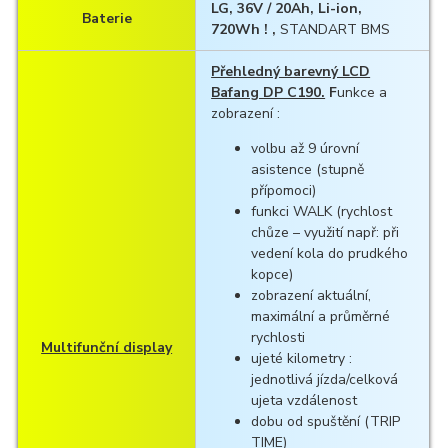
LG, 36V / 20Ah, Li-ion,
Baterie
720Wh ! ,
STANDART BMS
Přehledný barevný LCD
Bafang DP C190.
F
unkce a
zobrazení :
volbu až 9 úrovní
asistence (stupně
přípomoci)
funkci WALK (rychlost
chůze – využití např: při
vedení kola do prudkého
kopce)
zobrazení aktuální,
maximální a průměrné
rychlosti
Multifunční display
ujeté kilometry :
jednotlivá jízda/celková
ujeta vzdálenost
dobu od spuštění (TRIP
TIME)