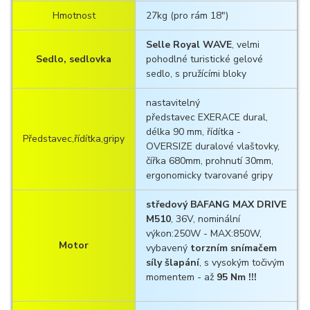
Hmotnost
27kg (pro rám 18")
Selle Royal WAVE
, velmi
Sedlo, sedlovka
pohodlné turistické gelové
sedlo, s pružícími bloky
nastavitelný
představec EXERACE dural,
délka 90 mm, řídítka -
Představec,řídítka,gripy
OVERSIZE duralové vlaštovky,
čířka 680mm, prohnutí 30mm,
ergonomicky tvarované gripy
středový BAFANG MAX DRIVE
M510
, 36V, nominální
výkon:250W - MAX:850W,
Motor
vybavený
torzním snímačem
síly šlapání
, s vysokým točivým
momentem - až
95 Nm !!!