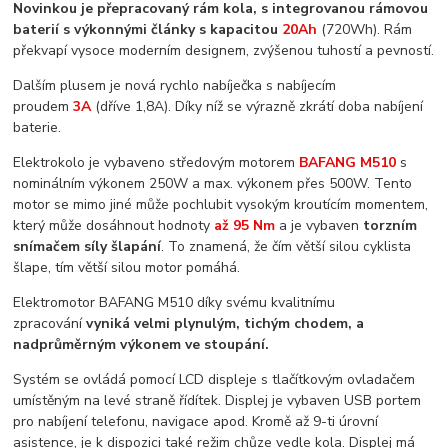
Novinkou je přepracovaný rám kola, s
integrovanou rámovou
baterií s výkonnými články s kapacitou
20Ah
(720Wh). Rám
překvapí vysoce moderním designem, zvýšenou tuhostí a pevností.
Dalším plusem je nová rychlo nabíječka s nabíjecím
proudem
3A
(dříve 1,8A). Díky níž se výrazně zkrátí doba nabíjení
baterie.
Elektrokolo je vybaveno středovým motorem
BAFANG M510
s
nominálním výkonem 250W a max. výkonem přes 500W. Tento
motor se mimo jiné může pochlubit vysokým kroutícím momentem,
který může dosáhnout hodnoty
až 95 Nm
a je vybaven
torzním
snímačem síly šlapání
. To znamená, že čím větší silou cyklista
šlape, tím větší silou motor pomáhá.
Elektromotor BAFANG M510 díky svému kvalitnímu
zpracování
vyniká velmi plynulým, tichým chodem, a
nadprůměrným výkonem ve stoupání.
Systém se ovládá pomocí LCD displeje s tlačítkovým ovladačem
umístěným na levé straně řídítek. Displej je vybaven USB portem
pro nabíjení telefonu, navigace apod. Kromě až 9-ti úrovní
asistence, je k dispozici také režim chůze vedle kola. Displej má