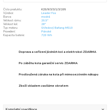
Číslo produktu:
K25/9/3/3/1/3/205
Výrobce:
Leader Fox
Barva:
modrá
Velikost rámu:
20,5"
Velikost kol:
28"
Typ motoru:
Středový Bafang M510
Provedení:
Pánské
Kapacita baterie:
720 Wh
Doprava a seřízení jízdních kol a elektrokol ZDARMA
Po záběhu kola garanční servis ZDARMA
Prodloužená záruka na kola při mimosezónním nákupu
Zboží skladem zasíláme obratem
Kompletní specifikace