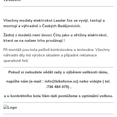
Všechny modely elektrokol Leader fox se vyvíjí, testují a
montují a výhradně v Českých Budějovicích.
Žádný z modelů není dovoz Číny jako u většiny elektrokol,
které se na našem trhu prodávají !
Při montáži jsou kola pečlivě kontrolována a testována. Všechny
náhradní díly má výrobce skladem a případné reklamace
operativně řeší.
Pokud si nebudete vědět rady s výběrem velikosti rámu,
napište nám (e-mail : info@bikeforce.cz) nebo volejte ( tel.
:736 484 475) ,
a u konkrétního kola Vám rádi pomůžeme s optimální volbou.