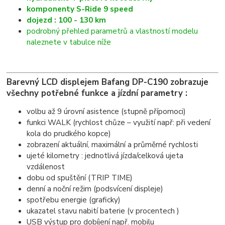
komponenty S-Ride 9 speed
dojezd : 100 - 130 km
podrobný přehled parametrů a vlastností modelu
naleznete v tabulce níže
Barevný LCD displejem Bafang DP-C190 zobrazuje
všechny potřebné funkce a jízdní parametry :
volbu až 9 úrovní asistence (stupně přípomoci)
funkci WALK (rychlost chůze – využití např: při vedení
kola do prudkého kopce)
zobrazení aktuální, maximální a průměrné rychlosti
ujeté kilometry : jednotlivá jízda/celková ujeta
vzdálenost
dobu od spuštění (TRIP TIME)
denní a noční režim (podsvícení displeje)
spotřebu energie (graficky)
ukazatel stavu nabití baterie (v procentech )
USB výstup pro dobíjení např. mobilu