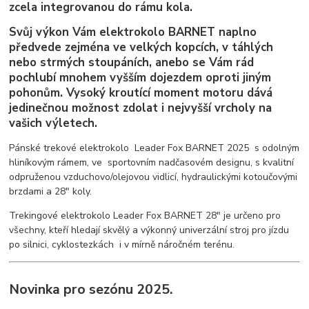
zcela integrovanou do rámu kola.
Svůj výkon Vám elektrokolo BARNET naplno
předvede zejména ve velkých kopcích, v táhlých
nebo strmých stoupáních, anebo se Vám rád
pochlubí mnohem vyšším dojezdem oproti jiným
pohonům. Vysoký kroutící moment motoru dává
jedinečnou možnost zdolat i nejvyšší vrcholy na
vašich výletech.
Pánské trekové elektrokolo Leader Fox BARNET 2025 s odolným
hliníkovým rámem, ve sportovním nadčasovém designu, s kvalitní
odpruženou vzduchovo/olejovou vidlicí, hydraulickými kotoučovými
brzdami a 28" koly.
Trekingové elektrokolo Leader Fox BARNET 28" je určeno pro
všechny, kteří hledají skvělý a výkonný univerzální stroj pro jízdu
po silnici, cyklostezkách i v mírně náročném terénu.
Novinka pro sezónu 2025.