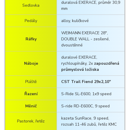
duralová EXERACE, průměr 30,9
Sedlovka
mm
Pedály
alloy, kuličkové
WEIMANN EXERACE 28",
Ráfky
DOUBLE WALL - zesílené,
dvoustěnné
duralové EXERACE,
Náboje
rychloupínáky, 2x
zapouzdřená
průmyslová ložiska
Pláště
CST Trail Fiend 29x2,10"
Řazení
S-Ride SL-E600, 1x9 speed
Měnič
S-ride RD-E600C, 9 speed
kazeta SunRace, 9 speed,
Pastorek, řetěz
rozsah 11-46 zubů, řetěz KMC