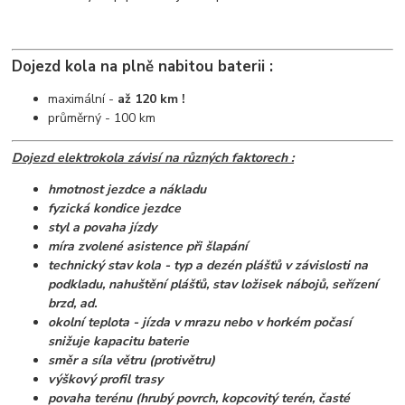
Dojezd kola na plně nabitou baterii :
maximální -
až 120 km !
průměrný - 100 km
Dojezd elektrokola závisí na různých faktorech :
hmotnost jezdce a nákladu
fyzická kondice jezdce
styl a povaha jízdy
míra zvolené asistence při šlapání
technický stav kola - typ a dezén plášťů v závislosti na
podkladu, nahuštění plášťů, stav ložisek nábojů, seřízení
brzd, ad.
okolní teplota - jízda v mrazu nebo v horkém počasí
snižuje kapacitu baterie
směr a síla větru (protivětru)
výškový profil trasy
povaha terénu (hrubý povrch, kopcovitý terén, časté